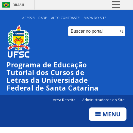
BRASIL
Simplifique!
ACESSIBILIDADE
ALTO CONTRASTE
MAPA DO SITE
Comunica BR
Participe
Acesso à informação
Legislação
Programa de Educação
Canais
Tutorial dos Cursos de
Letras da Universidade
Federal de Santa Catarina
Área Restrita
Administradores do Site
MENU