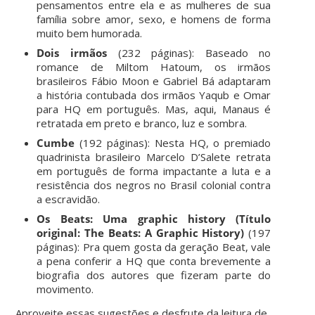
pensamentos entre ela e as mulheres de sua
família sobre amor, sexo, e homens de forma
muito bem humorada.
Dois irmãos
(232 páginas): Baseado no
romance de Miltom Hatoum, os irmãos
brasileiros Fábio Moon e Gabriel Bá adaptaram
a história contubada dos irmãos Yaqub e Omar
para HQ em português. Mas, aqui, Manaus é
retratada em preto e branco, luz e sombra.
Cumbe
(192 páginas): Nesta HQ, o premiado
quadrinista brasileiro Marcelo D’Salete retrata
em português de forma impactante a luta e a
resistência dos negros no Brasil colonial contra
a escravidão.
Os Beats: Uma graphic history (Título
original: The Beats: A Graphic History)
(197
páginas): Pra quem gosta da geração Beat, vale
a pena conferir a HQ que conta brevemente a
biografia dos autores que fizeram parte do
movimento.
Aproveite essas sugestões e desfrute da leitura de