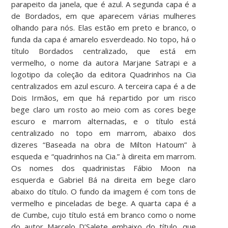
parapeito da janela, que é azul. A segunda capa é a
de Bordados, em que aparecem várias mulheres
olhando para nós. Elas estão em preto e branco, o
funda da capa é amarelo esverdeado. No topo, há o
título Bordados centralizado, que está em
vermelho, o nome da autora Marjane Satrapi e a
logotipo da coleção da editora Quadrinhos na Cia
centralizados em azul escuro. A terceira capa é a de
Dois Irmãos, em que há repartido por um risco
bege claro um rosto ao meio com as cores bege
escuro e marrom alternadas, e o título está
centralizado no topo em marrom, abaixo dos
dizeres “Baseada na obra de Milton Hatoum” à
esqueda e “quadrinhos na Cia.” à direita em marrom.
Os nomes dos quadrinistas Fábio Moon na
esquerda e Gabriel Bá na direita em bege claro
abaixo do título. O fundo da imagem é com tons de
vermelho e pinceladas de bege. A quarta capa é a
de Cumbe, cujo título está em branco como o nome
do autor Marcelo D’Salete embaixo do título, que