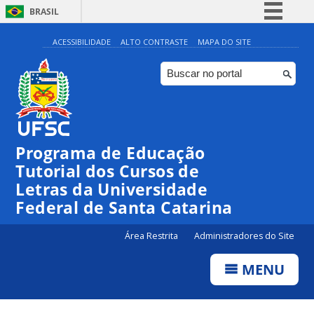
BRASIL
Simplifique!
ACESSIBILIDADE
ALTO CONTRASTE
MAPA DO SITE
Comunica BR
Participe
Acesso à informação
Legislação
Programa de Educação
Canais
Tutorial dos Cursos de
Letras da Universidade
Federal de Santa Catarina
Área Restrita
Administradores do Site
MENU