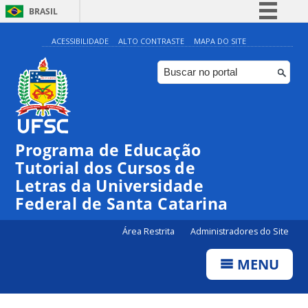
BRASIL
Simplifique!
ACESSIBILIDADE
ALTO CONTRASTE
MAPA DO SITE
Comunica BR
Participe
Acesso à informação
Legislação
Programa de Educação
Canais
Tutorial dos Cursos de
Letras da Universidade
Federal de Santa Catarina
Área Restrita
Administradores do Site
MENU