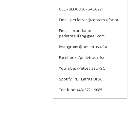
CCE - BLOCO A - SALA 221
Email: pet.letras@contato.ufsc.br
Email secundário:
petletrasufsc@gmail.com
Instagram: @petletras.ufsc
Facebook: /petletras.ufsc
YouTube: /PetLetrasUFSC
Spotify: PET Letras UFSC
Telefone: (48) 3721-9085