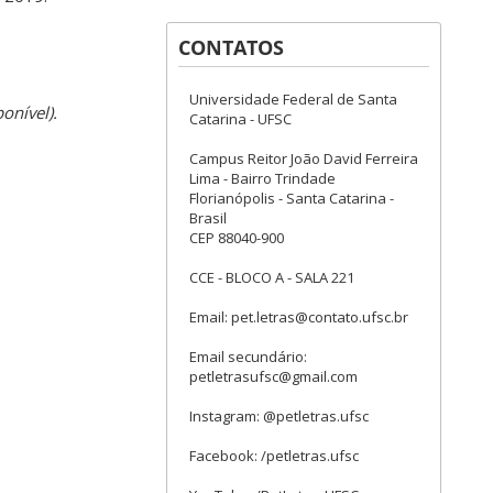
CONTATOS
Universidade Federal de Santa
ponível).
Catarina - UFSC
Campus Reitor João David Ferreira
Lima - Bairro Trindade
Florianópolis - Santa Catarina -
Brasil
CEP 88040-900
CCE - BLOCO A - SALA 221
Email: pet.letras@contato.ufsc.br
Email secundário:
petletrasufsc@gmail.com
Instagram: @petletras.ufsc
Facebook: /petletras.ufsc