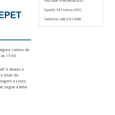
YouTube: /PetLetrasUFSC
Spotify: PET Letras UFSC
GEPET
Telefone: (48) 3721-9085
 alguns contos do
 as 15:30.
al” e abaixo o
o título do
 imagem o rosto
e segue a linha