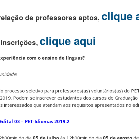
clique 
 relação de professores aptos,
clique aqui
inscrições,
experiência com o ensino de línguas?
tunidade
!
do processo seletivo para professores(as) voluntários(as) do PE
 2019. Podem se inscrever estudantes dos cursos de Graduação
 interessados que atendam aos requisitos apresentados no edit
Edital 03 – PET-Idiomas 2019.2
12h00min do dia
05 de julho
às 12h00min do dia
05 de agosto
de