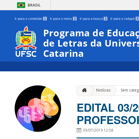
BRASIL
Ir para o conteúdo
1
Ir para o menu
2
Ir para a busca
3
Ir para o rodapé
4
Programa de Educaç
de Letras da Univer
Catarina
Notícias
Sem categ
EDITAL 03/
PROFESSOR
03/07/2019 12:58