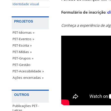
Identidade visual
Formulário de inscrição
:
c
PROJETOS
Conheça a experiência de alg
PET-Idiomas »
PET-Eventos »
PET-Escrita »
PET-Mídias »
PET-Grupos »
PET-Gestão
PET-Acessibilidade »
Ações encerradas »
OUTROS
Publicações PET-
Letras