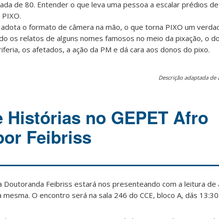
écada de 80. Entender o que leva uma pessoa a escalar prédios d
 PIXO.
a adota o formato de câmera na mão, o que torna PIXO um verdad
o os relatos de alguns nomes famosos no meio da pixação, o d
feria, os afetados, a ação da PM e dá cara aos donos do pixo.
Descrição adaptada de
 Histórias no GEPET Afro
por Feibriss
 a Doutoranda Feibriss estará nos presenteando com a leitura de
la mesma. O encontro será na sala 246 do CCE, bloco A, dás 13:30