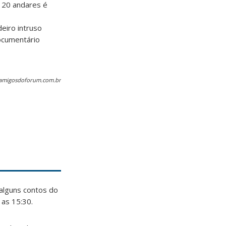
e 20 andares é
eiro intruso
ocumentário
 amigosdoforum.com.br
 alguns contos do
 as 15:30.