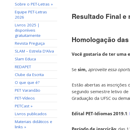
Sobre o PET-Letras »
Equipe PET-Letras
Resultado Final e
2026
Livros 2025 |
.
disponíveis
gratuitamente
Homologação das 
Revista Preguiça
SLAM – Estrela D’Alva
Você gostaria de ter uma 
Slam Educa
REDAPET
Se
sim,
aproveite essa opor
Clube da Escrita
O que que é?
Estão abertas as inscrições 
PET Varandão
segundo semestre letivo de
Graduação da UFSC ou demais
PET-Vídeos
PETCast »
Edital PET-Idiomas 2019.1
:
Livros publicados
Materiais didáticos e
links »
Período de inscrição
: das 