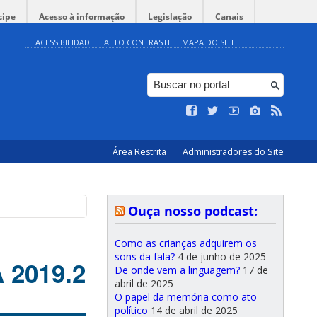
cipe
Acesso à informação
Legislação
Canais
ACESSIBILIDADE
ALTO CONTRASTE
MAPA DO SITE
Área Restrita
Administradores do Site
Ouça nosso podcast:
Como as crianças adquirem os
sons da fala?
4 de junho de 2025
2019.2
De onde vem a linguagem?
17 de
abril de 2025
O papel da memória como ato
político
14 de abril de 2025