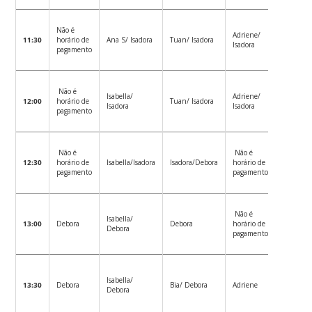
Não é
Adriene/
Tuan/ A
11:30
horário de
Ana S/ Isadora
Tuan/ Isadora
Isadora
S
pagamento
Não é
Isabella/
Adriene/
Tuan/
12:00
horário de
Tuan/ Isadora
Isadora
Isadora
Gabriel
pagamento
Não é
Não é
Não é
12:30
horário de
Isabella/Isadora
Isadora/Debora
horário de
horário 
pagamento
pagamento
pagamen
Não é
Não é
Isabella/
13:00
Debora
Debora
horário de
horário 
Debora
pagamento
pagamen
Não é
Isabella/
13:30
Debora
Bia/ Debora
Adriene
horário 
Debora
pagamen