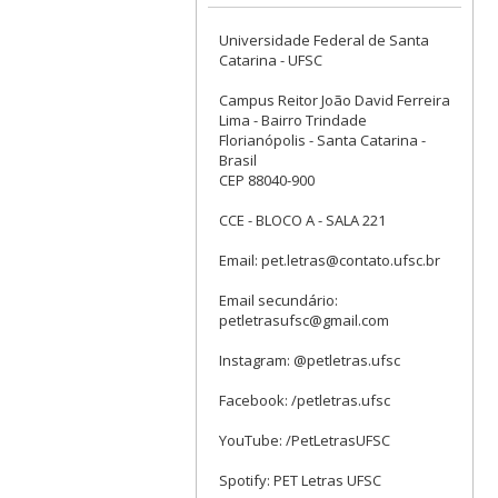
Universidade Federal de Santa
Catarina - UFSC
Campus Reitor João David Ferreira
Lima - Bairro Trindade
Florianópolis - Santa Catarina -
Brasil
CEP 88040-900
CCE - BLOCO A - SALA 221
Email: pet.letras@contato.ufsc.br
Email secundário:
petletrasufsc@gmail.com
Instagram: @petletras.ufsc
Facebook: /petletras.ufsc
YouTube: /PetLetrasUFSC
Spotify: PET Letras UFSC