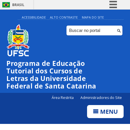
BRASIL
Simplifique!
ACESSIBILIDADE
ALTO CONTRASTE
MAPA DO SITE
Comunica BR
Participe
Acesso à informação
Legislação
Programa de Educação
Canais
Tutorial dos Cursos de
Letras da Universidade
Federal de Santa Catarina
Área Restrita
Administradores do Site
MENU