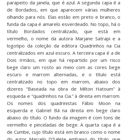
parapeito da janela, que é azul. A segunda capa é a
de Bordados, em que aparecem várias mulheres
olhando para nós. Elas estão em preto e branco, o
funda da capa é amarelo esverdeado. No topo, há o
título Bordados centralizado, que está em
vermelho, o nome da autora Marjane Satrapi e a
logotipo da coleção da editora Quadrinhos na Cia
centralizados em azul escuro. A terceira capa é a de
Dois Irmãos, em que há repartido por um risco
bege claro um rosto ao meio com as cores bege
escuro e marrom alternadas, e o título está
centralizado no topo em marrom, abaixo dos
dizeres “Baseada na obra de Milton Hatoum” à
esqueda e “quadrinhos na Cia.” à direita em marrom.
Os nomes dos quadrinistas Fábio Moon na
esquerda e Gabriel Bá na direita em bege claro
abaixo do título. O fundo da imagem é com tons de
vermelho e pinceladas de bege. A quarta capa é a
de Cumbe, cujo título está em branco como o nome
do autor Marcelo D’Salete embaixo do título, que