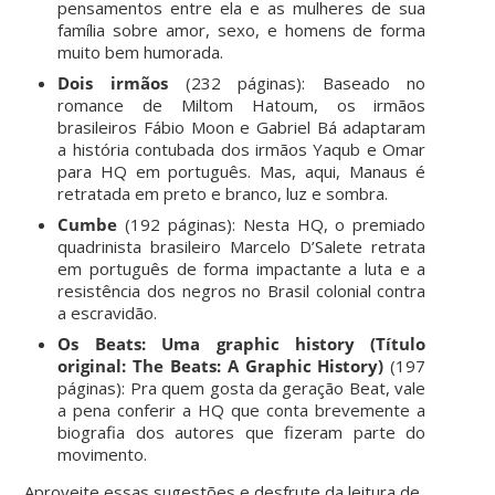
pensamentos entre ela e as mulheres de sua
família sobre amor, sexo, e homens de forma
muito bem humorada.
Dois irmãos
(232 páginas): Baseado no
romance de Miltom Hatoum, os irmãos
brasileiros Fábio Moon e Gabriel Bá adaptaram
a história contubada dos irmãos Yaqub e Omar
para HQ em português. Mas, aqui, Manaus é
retratada em preto e branco, luz e sombra.
Cumbe
(192 páginas): Nesta HQ, o premiado
quadrinista brasileiro Marcelo D’Salete retrata
em português de forma impactante a luta e a
resistência dos negros no Brasil colonial contra
a escravidão.
Os Beats: Uma graphic history (Título
original: The Beats: A Graphic History)
(197
páginas): Pra quem gosta da geração Beat, vale
a pena conferir a HQ que conta brevemente a
biografia dos autores que fizeram parte do
movimento.
Aproveite essas sugestões e desfrute da leitura de