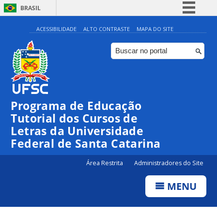
BRASIL
Simplifique!
ACESSIBILIDADE
ALTO CONTRASTE
MAPA DO SITE
Comunica BR
Participe
Acesso à informação
Legislação
Programa de Educação
Canais
Tutorial dos Cursos de
Letras da Universidade
Federal de Santa Catarina
Área Restrita
Administradores do Site
MENU