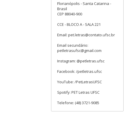
Florianópolis - Santa Catarina -
Brasil
CEP 88040-900
CCE - BLOCO A - SALA 221
Email: pet.letras@contato.ufsc.br
Email secundário:
petletrasufsc@gmail.com
Instagram: @petletras.ufsc
Facebook: /petletras.ufsc
YouTube: /PetLetrasUFSC
Spotify: PET Letras UFSC
Telefone: (48) 3721-9085