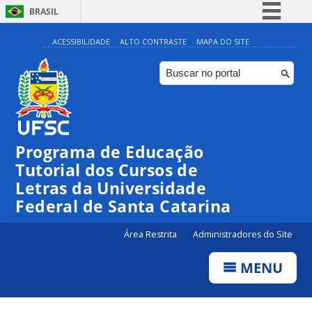
BRASIL
Simplifique!
ACESSIBILIDADE
ALTO CONTRASTE
MAPA DO SITE
Comunica BR
Participe
Acesso à informação
Legislação
Programa de Educação
Canais
Tutorial dos Cursos de
Letras da Universidade
Federal de Santa Catarina
Área Restrita
Administradores do Site
MENU