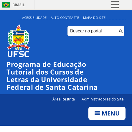
BRASIL
Simplifique!
ACESSIBILIDADE
ALTO CONTRASTE
MAPA DO SITE
Comunica BR
Participe
Acesso à informação
Legislação
Programa de Educação
Canais
Tutorial dos Cursos de
Letras da Universidade
Federal de Santa Catarina
Área Restrita
Administradores do Site
MENU