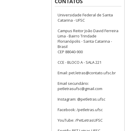
CONTATOS
Universidade Federal de Santa
Catarina - UFSC
Campus Reitor João David Ferreira
Lima - Bairro Trindade
Florianópolis - Santa Catarina -
Brasil
CEP 88040-900
CCE - BLOCO A - SALA 221
Email: pet.letras@contato.ufsc.br
Email secundário:
petletrasufsc@gmail.com
Instagram: @petletras.ufsc
Facebook: /petletras.ufsc
YouTube: /PetLetrasUFSC
Spotify: PET Letras UFSC