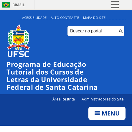
BRASIL
Simplifique!
ACESSIBILIDADE
ALTO CONTRASTE
MAPA DO SITE
Comunica BR
Participe
Acesso à informação
Legislação
Programa de Educação
Canais
Tutorial dos Cursos de
Letras da Universidade
Federal de Santa Catarina
Área Restrita
Administradores do Site
MENU