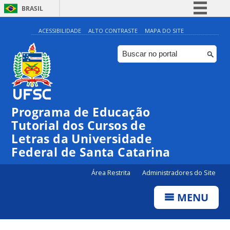
BRASIL
Simplifique!
ACESSIBILIDADE
ALTO CONTRASTE
MAPA DO SITE
Comunica BR
Participe
Acesso à informação
Legislação
Programa de Educação
Canais
Tutorial dos Cursos de
Letras da Universidade
Federal de Santa Catarina
Área Restrita
Administradores do Site
MENU