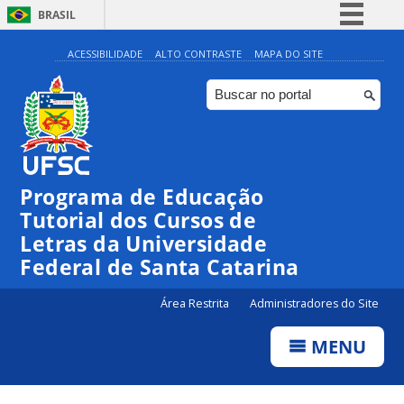
BRASIL
Simplifique!
ACESSIBILIDADE
ALTO CONTRASTE
MAPA DO SITE
Comunica BR
Participe
Acesso à informação
Legislação
Programa de Educação
Canais
Tutorial dos Cursos de
Letras da Universidade
Federal de Santa Catarina
Área Restrita
Administradores do Site
MENU