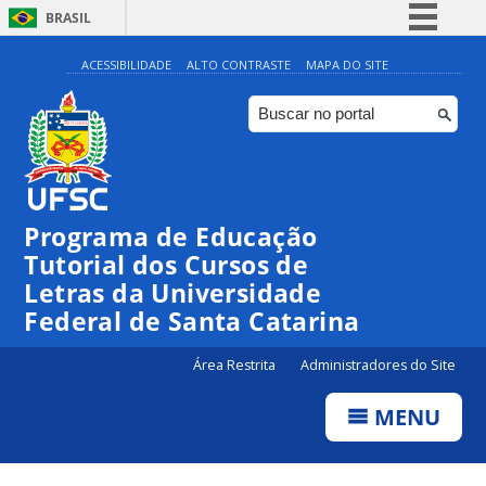
BRASIL
Simplifique!
ACESSIBILIDADE
ALTO CONTRASTE
MAPA DO SITE
Comunica BR
Participe
Acesso à informação
Legislação
Programa de Educação
Canais
Tutorial dos Cursos de
Letras da Universidade
Federal de Santa Catarina
Área Restrita
Administradores do Site
MENU