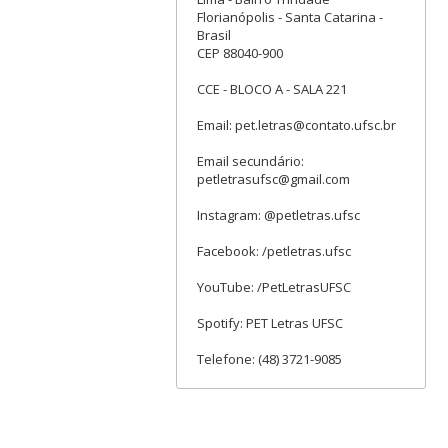
Florianópolis - Santa Catarina -
Brasil
CEP 88040-900
CCE - BLOCO A - SALA 221
Email: pet.letras@contato.ufsc.br
Email secundário:
petletrasufsc@gmail.com
Instagram: @petletras.ufsc
Facebook: /petletras.ufsc
YouTube: /PetLetrasUFSC
Spotify: PET Letras UFSC
Telefone: (48) 3721-9085