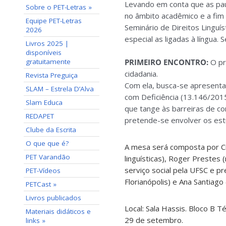
Levando em conta que as pau
Sobre o PET-Letras »
no âmbito acadêmico e a fim 
Equipe PET-Letras
Seminário de Direitos Linguí
2026
especial as ligadas à língua
Livros 2025 |
disponíveis
gratuitamente
PRIMEIRO ENCONTRO:
O pr
cidadania.
Revista Preguiça
Com ela, busca-se apresentar 
SLAM – Estrela D’Alva
com Deficiência (13.146/2015
Slam Educa
que tange às barreiras de co
REDAPET
pretende-se envolver os estu
Clube da Escrita
O que que é?
A mesa será composta por Cr
PET Varandão
linguísticas), Roger Preste
serviço social pela UFSC e p
PET-Vídeos
Florianópolis) e Ana Santiag
PETCast »
Livros publicados
Local: Sala Hassis. Bloco B T
Materiais didáticos e
29 de setembro.
links »