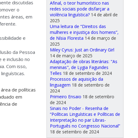
ente discutidas
Afinal, o teor humorístico nas
redes sociais pode disfarçar a
romover o
violência linguística?
14 de abril de
rentes áreas, em
2025
ferente.
Uma leitura de “Direitos das
mulheres e injustiça dos homens”,
sibilidade e
de Nísia Floresta
14 de março de
2025
Miley Cyrus: Just an Ordinary Girl
nclusão da Pessoa
14 de março de 2025
 e inclusão no
Adaptação de obras literárias: "As
ia. Com isso,
meninas", de Lygia Fagundes
Telles
18 de setembro de 2024
inguísticas.
Processos de aquisição da
linguagem
18 de setembro de
área de políticas
2024
Primeiro Ensaio
18 de setembro
raduado em
de 2024
iência de
Sinais no Poder - Resenha de
“Políticas Linguísticas e Políticas de
Interpretação no par Libras-
Português no Congresso Nacional”
18 de setembro de 2024