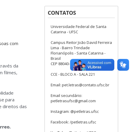
CONTATOS
Universidade Federal de Santa
Catarina - UFSC
Campus Reitor João David Ferreira
ssoas com
Lima - Bairro Trindade
Florianópolis - Santa Catarina -
Brasil
CEP 88040-900
través da
m filmes,
CCE - BLOCO A - SALA 221
Email: pet.letras@contato.ufsc.br
ilidade
Email secundário:
se para
petletrasufsc@gmail.com
e direitos das
Instagram: @petletras.ufsc
Facebook: /petletras.ufsc
rreo.