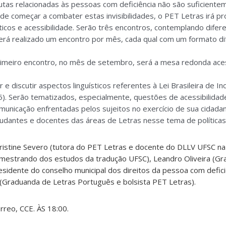
tas relacionadas às pessoas com deficiência não são suficientem
de começar a combater estas invisibilidades, o PET Letras irá p
sticos e acessibilidade. Serão três encontros, contemplando dife
. Será realizado um encontro por mês, cada qual com um formato di
imeiro encontro, no mês de setembro, será a mesa redonda aces
e discutir aspectos linguísticos referentes à Lei Brasileira de I
). Serão tematiz
ados, especialmente, questões de acessibilidade
municação enfrentadas pelos sujeitos no exercício de sua cidadan
dantes e docentes das áreas de Letras nesse tema de políticas l
istine Severo (tutora do PET Letras e docente do DLLV UFSC na 
s (mestrando dos estudos da tradução UFSC), Leandro Oliveira (G
residente do conselho municipal dos direitos da pessoa com defic
o (Graduanda de Letras Português e bolsista PET Letras).
érreo, CCE. ÀS 18:00.