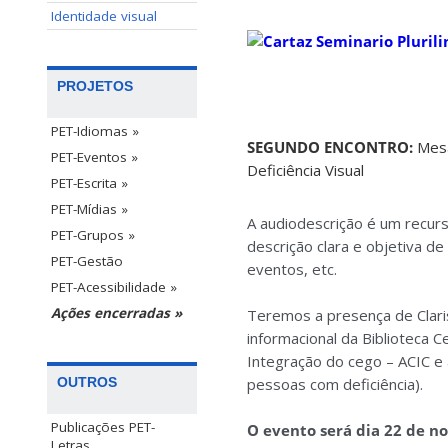
Identidade visual
PROJETOS
PET-Idiomas »
SEGUNDO ENCONTRO:
Mesa
PET-Eventos »
Deficiência Visual
PET-Escrita »
PET-Mídias »
A audiodescrição é um recurso
PET-Grupos »
descrição clara e objetiva d
PET-Gestão
eventos, etc.
PET-Acessibilidade »
Ações encerradas »
Teremos a presença de Claris
informacional da Biblioteca 
Integração do cego – ACIC e a
pessoas com deficiência).
OUTROS
Publicações PET-
O evento será dia 22 de no
Letras