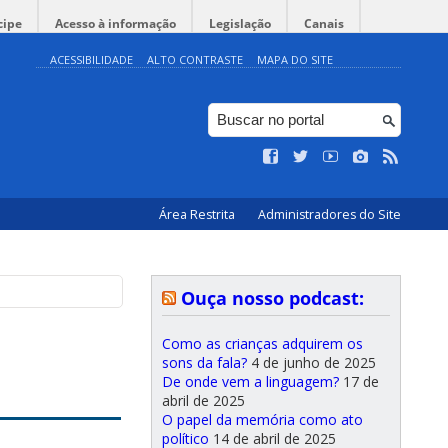
cipe
Acesso à informação
Legislação
Canais
ACESSIBILIDADE
ALTO CONTRASTE
MAPA DO SITE
Área Restrita
Administradores do Site
Ouça nosso podcast:
Como as crianças adquirem os
sons da fala?
4 de junho de 2025
De onde vem a linguagem?
17 de
abril de 2025
O papel da memória como ato
político
14 de abril de 2025