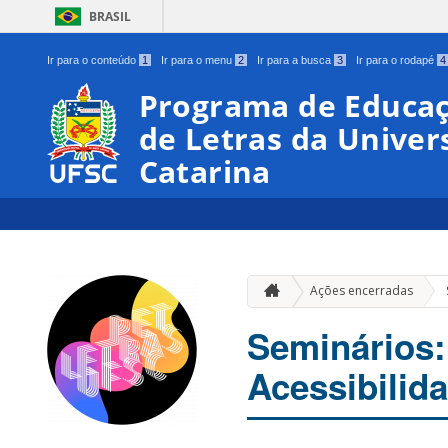
BRASIL
Ir para o conteúdo
1
Ir para o menu
2
Ir para a busca
3
Ir para o rodapé
4
Programa de Educaç
de Letras da Univer
Catarina
Ações encerradas
Seminários: 
Acessibilid