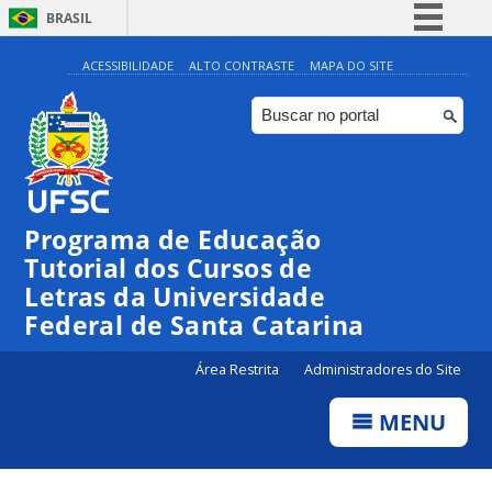
BRASIL
Simplifique!
ACESSIBILIDADE
ALTO CONTRASTE
MAPA DO SITE
Comunica BR
Participe
Acesso à informação
Legislação
Programa de Educação
Canais
Tutorial dos Cursos de
Letras da Universidade
Federal de Santa Catarina
Área Restrita
Administradores do Site
MENU