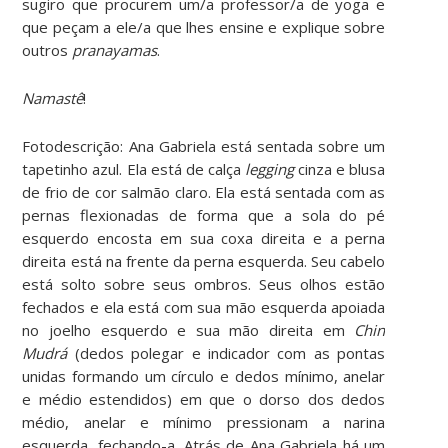
sugiro que procurem um/a professor/a de yoga e
que peçam a ele/a que lhes ensine e explique sobre
outros
pranayamas
.
Namastê
!
Fotodescrição: Ana Gabriela está sentada sobre um
tapetinho azul. Ela está de calça
legging
cinza e blusa
de frio de cor salmão claro. Ela está sentada com as
pernas flexionadas de forma que a sola do pé
esquerdo encosta em sua coxa direita e a perna
direita está na frente da perna esquerda. Seu cabelo
está solto sobre seus ombros. Seus olhos estão
fechados e ela está com sua mão esquerda apoiada
no joelho esquerdo e sua mão direita em
Chin
Mudrá
(dedos polegar e indicador com as pontas
unidas formando um círculo e dedos mínimo, anelar
e médio estendidos) em que o dorso dos dedos
médio, anelar e mínimo pressionam a narina
esquerda, fechando-a. Atrás de Ana Gabriela há um