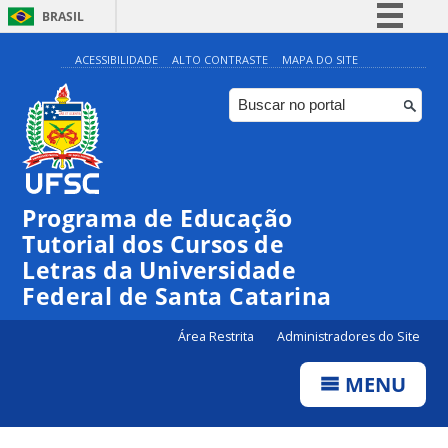
BRASIL
Simplifique!
ACESSIBILIDADE
ALTO CONTRASTE
MAPA DO SITE
Comunica BR
Participe
Acesso à informação
Legislação
Programa de Educação
Canais
Tutorial dos Cursos de
Letras da Universidade
Federal de Santa Catarina
Área Restrita
Administradores do Site
MENU