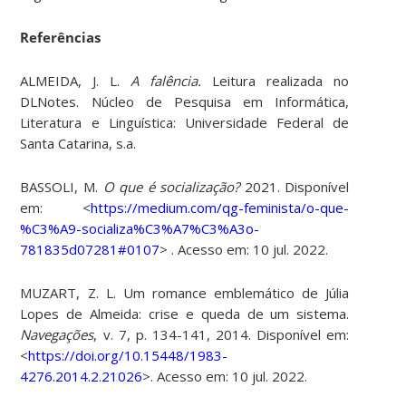
Referências
ALMEIDA, J. L.
A falência.
Leitura realizada no
DLNotes. Núcleo de Pesquisa em Informática,
Literatura e Linguística: Universidade Federal de
Santa Catarina, s.a.
BASSOLI, M.
O que é socialização?
2021. Disponível
em: <
https://medium.com/qg-feminista/o-que-
%C3%A9-socializa%C3%A7%C3%A3o-
781835d07281#0107
> . Acesso em: 10 jul. 2022.
MUZART, Z. L. Um romance emblemático de Júlia
Lopes de Almeida: crise e queda de um sistema.
Navegações
, v. 7, p. 134-141, 2014. Disponível em:
<
https://doi.org/10.15448/1983-
4276.2014.2.21026
>. Acesso em: 10 jul. 2022.