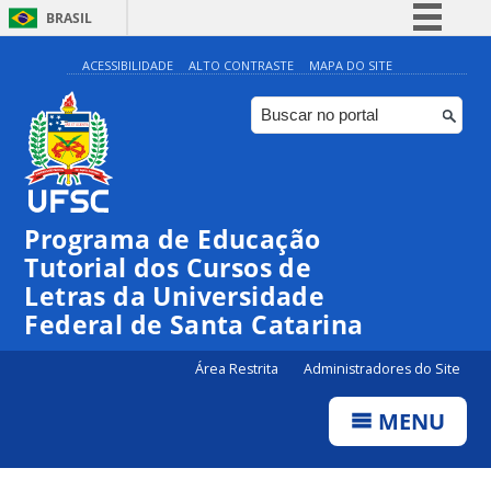
BRASIL
Simplifique!
ACESSIBILIDADE
ALTO CONTRASTE
MAPA DO SITE
Comunica BR
Participe
Acesso à informação
Legislação
Programa de Educação
Canais
Tutorial dos Cursos de
Letras da Universidade
Federal de Santa Catarina
Área Restrita
Administradores do Site
MENU