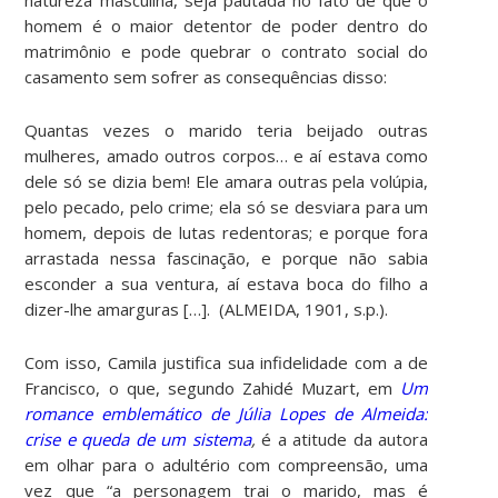
homem é o maior detentor de poder dentro do
matrimônio e pode quebrar o contrato social do
casamento sem sofrer as consequências disso:
Quantas vezes o marido teria beijado outras
mulheres, amado outros corpos… e aí estava como
dele só se dizia bem! Ele amara outras pela volúpia,
pelo pecado, pelo crime; ela só se desviara para um
homem, depois de lutas redentoras; e porque fora
arrastada nessa fascinação, e porque não sabia
esconder a sua ventura, aí estava boca do filho a
dizer-lhe amarguras […]. (ALMEIDA, 1901, s.p.).
Com isso, Camila justifica sua infidelidade com a de
Francisco, o que, segundo Zahidé Muzart, em
Um
romance emblemático de Júlia Lopes de Almeida:
crise e queda de um sistema
,
é a atitude da autora
em olhar para o adultério com compreensão, uma
vez que “a personagem trai o marido, mas é