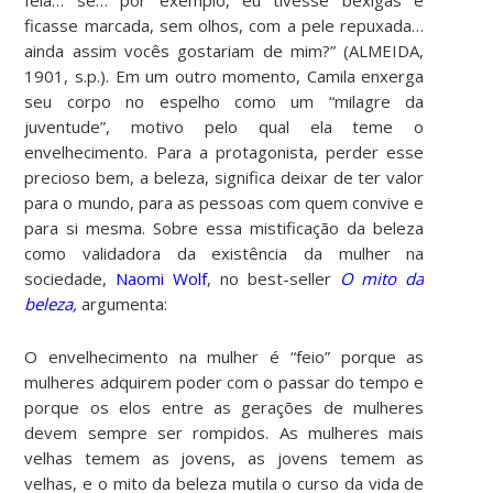
ficasse marcada, sem olhos, com a pele repuxada…
ainda assim vocês gostariam de mim?” (ALMEIDA,
1901, s.p.). Em um outro momento, Camila enxerga
seu corpo no espelho como um “milagre da
juventude”, motivo pelo qual ela teme o
envelhecimento. Para a protagonista, perder esse
precioso bem, a beleza, significa deixar de ter valor
para o mundo, para as pessoas com quem convive e
para si mesma. Sobre essa mistificação da beleza
como validadora da existência da mulher na
sociedade,
Naomi Wolf
, no best-seller
O mito da
beleza,
argumenta:
O envelhecimento na mulher é “feio” porque as
mulheres adquirem poder com o passar do tempo e
porque os elos entre as gerações de mulheres
devem sempre ser rompidos. As mulheres mais
velhas temem as jovens, as jovens temem as
velhas, e o mito da beleza mutila o curso da vida de