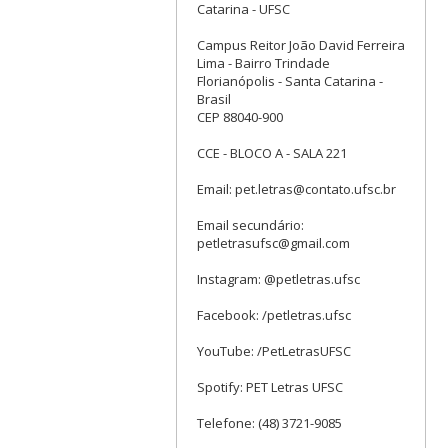
Catarina - UFSC
Campus Reitor João David Ferreira
Lima - Bairro Trindade
Florianópolis - Santa Catarina -
Brasil
CEP 88040-900
CCE - BLOCO A - SALA 221
Email: pet.letras@contato.ufsc.br
Email secundário:
petletrasufsc@gmail.com
Instagram: @petletras.ufsc
Facebook: /petletras.ufsc
YouTube: /PetLetrasUFSC
Spotify: PET Letras UFSC
Telefone: (48) 3721-9085