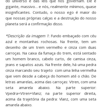
do universo e das leis que nos governam. Ele é
gigante, massivo… e nós, realmente mínimos, quase
insignificantes. Contudo, o nosso ego é maior do
que nossas próprias calças e a destruição do nosso
planeta será a confirmação disso.
*Descrição da imagem 1
: Fundo embaçado com céu
azul e montanhas rochosas. Na frente, tem um
desenho de um trem vermelho e cinza com duas
carroças. Na caixa da fumaça do trem, está sentado
um homem branco, cabelo curto, de camisa cinza,
jeans e sapatos azuis. Na frente dele, há uma pedra
cinza marcando seu trajeto com uma linha vermelha
que vem desde a cabeça do homem até o chão. De
letras amarelas, acima das carroças: Vtren, com uma
seta amarela abaixo. Na parte superior:
Vpedra=Vtren+Vlanz; na parte superior direita,
acima da trajetória da pedra: Vlanz, com uma seta
amarela abaixo.