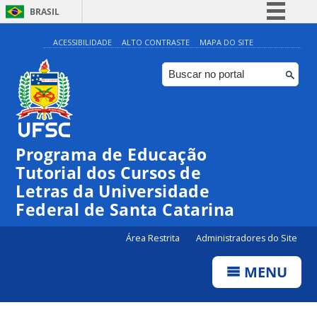
BRASIL
Simplifique!
ACESSIBILIDADE
ALTO CONTRASTE
MAPA DO SITE
Comunica BR
Participe
Acesso à informação
Legislação
Programa de Educação
Canais
Tutorial dos Cursos de
Letras da Universidade
Federal de Santa Catarina
Área Restrita
Administradores do Site
MENU