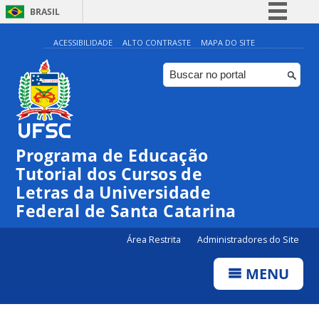
BRASIL
Simplifique!
ACESSIBILIDADE
ALTO CONTRASTE
MAPA DO SITE
Comunica BR
Participe
Acesso à informação
Legislação
Programa de Educação
Canais
Tutorial dos Cursos de
Letras da Universidade
Federal de Santa Catarina
Área Restrita
Administradores do Site
MENU