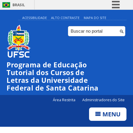
BRASIL
Simplifique!
ACESSIBILIDADE
ALTO CONTRASTE
MAPA DO SITE
Comunica BR
Participe
Acesso à informação
Legislação
Programa de Educação
Canais
Tutorial dos Cursos de
Letras da Universidade
Federal de Santa Catarina
Área Restrita
Administradores do Site
MENU