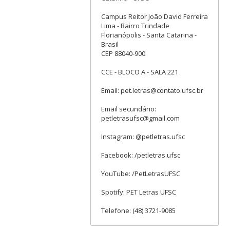
Campus Reitor João David Ferreira
Lima - Bairro Trindade
Florianópolis - Santa Catarina -
Brasil
CEP 88040-900
CCE - BLOCO A - SALA 221
Email: pet.letras@contato.ufsc.br
Email secundário:
petletrasufsc@gmail.com
Instagram: @petletras.ufsc
Facebook: /petletras.ufsc
YouTube: /PetLetrasUFSC
Spotify: PET Letras UFSC
Telefone: (48) 3721-9085