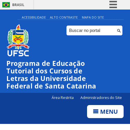
BRASIL
Simplifique!
ACESSIBILIDADE
ALTO CONTRASTE
MAPA DO SITE
Comunica BR
Participe
Acesso à informação
Legislação
Programa de Educação
Canais
Tutorial dos Cursos de
Letras da Universidade
Federal de Santa Catarina
Área Restrita
Administradores do Site
MENU