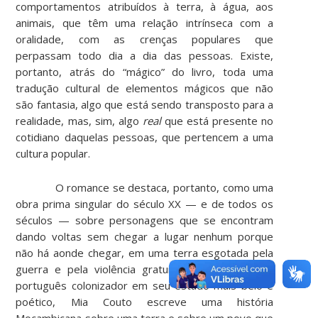
comportamentos atribuídos à terra, à água, aos
animais, que têm uma relação intrínseca com a
oralidade, com as crenças populares que
perpassam todo dia a dia das pessoas. Existe,
portanto, atrás do “mágico” do livro, toda uma
tradução cultural de elementos mágicos que não
são fantasia, algo que está sendo transposto para a
realidade, mas, sim, algo
real
que está presente no
cotidiano daquelas pessoas, que pertencem a uma
cultura popular.
O romance se destaca, portanto, como uma
obra prima singular do século XX — e de todos os
séculos — sobre personagens que se encontram
dando voltas sem chegar a lugar nenhum porque
não há aonde chegar, em uma terra esgotada pela
guerra e pela violência gratuita. Fazendo uso do
português colonizador em seu estado mais belo e
poético, Mia Couto escreve uma história
Moçambicana sobre uma terra e sobre um povo que