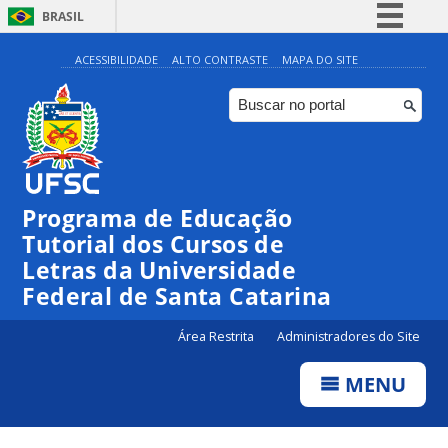
BRASIL
Simplifique!
ACESSIBILIDADE
ALTO CONTRASTE
MAPA DO SITE
Comunica BR
Participe
Acesso à informação
Legislação
Programa de Educação
Canais
Tutorial dos Cursos de
Letras da Universidade
Federal de Santa Catarina
Área Restrita
Administradores do Site
MENU