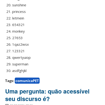
sunshine
princess
letmein
654321
monkey
27653
1qaz2wsx
123321
qwertyuiop
superman
asdfghjkl
Tags:
comunicaPET
Uma pergunta: quão acessível
seu discurso é?