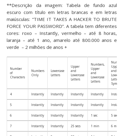
**Descrição da imagem: Tabela de fundo azul
escuro com título em letras brancas e em letras
maiúsculas: “TIME IT TAKES A HACKER TO BRUTE
FORCE YOUR PASSWORD”. A tabela tem diferentes
cores: roxo – Instantly, vermelho – até 8 horas,
laranja – até 1 ano, amarelo até 800.000 anos e
verde – 2 milhões de anos +
Numbers,
Numbers,
Upper
Upper
Number
Upper
Numbers
Lowercase
and
and
of
and
Only
Letters
Lowercase
Lowercase
Characters
Lowercase
Letters
Letters,
Letters
Symbols
4
Instantly
Instantly
Instantly
Instantly
Instantly
5
Instantly
Instantly
Instantly
Instantly
Instantly
6
Instantly
Instantly
Instantly
1 sec
5 secs
7
Instantly
Instantly
25 secs
1 min
6 mins