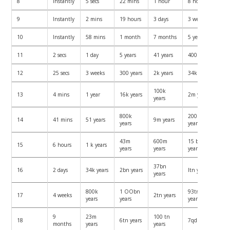
8
Instantly
5 secs
22 mins
1 hour
8 hours
9
Instantly
2 mins
19 hours
3 days
3 weeks
10
Instantly
58 mins
1 month
7 months
5 years
11
2 secs
1 day
5 years
41 years
400 years
12
25 secs
3 weeks
300 years
2k years
34k years
100k
13
4 mins
1 year
16k years
2m years
years
800k
200m
14
41 mins
51 years
9m years
years
years
43m
600m
15 bn
15
6 hours
1 k years
years
years
years
37bn
16
2 days
34k years
2bn years
Itn years
years
800k
1 OObn
93tn
17
4 weeks
2tn years
years
years
years
9
23m
100 tn
18
6tn years
7qd years
months
years
years