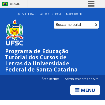
BRASIL
Simplifique!
ACESSIBILIDADE
ALTO CONTRASTE
MAPA DO SITE
Comunica BR
Participe
Acesso à informação
Legislação
Programa de Educação
Canais
Tutorial dos Cursos de
Letras da Universidade
Federal de Santa Catarina
Área Restrita
Administradores do Site
MENU