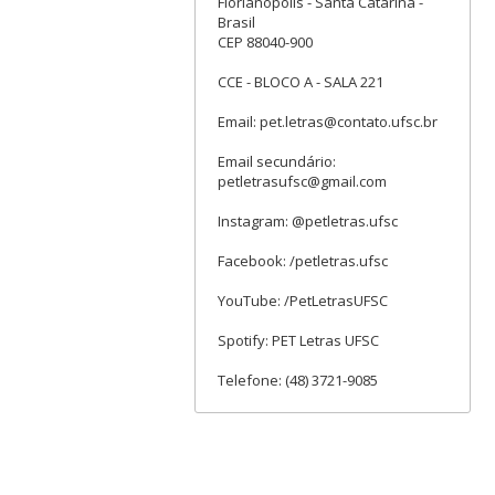
Florianópolis - Santa Catarina -
Brasil
CEP 88040-900
CCE - BLOCO A - SALA 221
Email: pet.letras@contato.ufsc.br
Email secundário:
petletrasufsc@gmail.com
Instagram: @petletras.ufsc
Facebook: /petletras.ufsc
YouTube: /PetLetrasUFSC
Spotify: PET Letras UFSC
Telefone: (48) 3721-9085