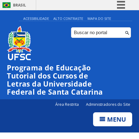
BRASIL
Simplifique!
ACESSIBILIDADE
ALTO CONTRASTE
MAPA DO SITE
Comunica BR
Participe
Acesso à informação
Legislação
Programa de Educação
Canais
Tutorial dos Cursos de
Letras da Universidade
Federal de Santa Catarina
Área Restrita
Administradores do Site
MENU