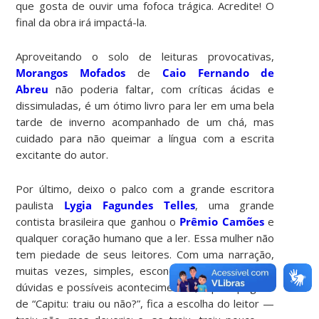
que gosta de ouvir uma fofoca trágica. Acredite! O
final da obra irá impactá-la.
Aproveitando o solo de leituras provocativas,
Morangos Mofados
de
Caio Fernando de
Abreu
não poderia faltar, com críticas ácidas e
dissimuladas, é um ótimo livro para ler em uma bela
tarde de inverno acompanhado de um chá, mas
cuidado para não queimar a língua com a escrita
excitante do autor.
Por último, deixo o palco com a grande escritora
paulista
Lygia Fagundes Telles
, uma grande
contista brasileira que ganhou o
Prêmio Camões
e
qualquer coração humano que a ler. Essa mulher não
tem piedade de seus leitores. Com uma narração,
muitas vezes, simples, esconde uma vastidão de
dúvidas e possíveis acontecimentos, aquela pegada
de “Capitu: traiu ou não?”, fica a escolha do leitor —