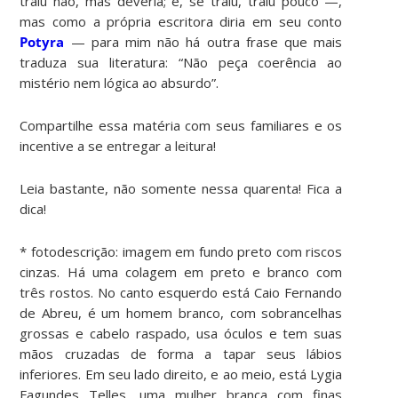
traiu não, mas deveria; e, se traiu, traiu pouco —,
mas como a própria escritora diria em seu conto
Potyra
— para mim não há outra frase que mais
traduza sua literatura: “Não peça coerência ao
mistério nem lógica ao absurdo”.
Compartilhe essa matéria com seus familiares e os
incentive a se entregar a leitura!
Leia bastante, não somente nessa quarenta! Fica a
dica!
* fotodescrição: imagem em fundo preto com riscos
cinzas. Há uma colagem em preto e branco com
três rostos. No canto esquerdo está Caio Fernando
de Abreu, é um homem branco, com sobrancelhas
grossas e cabelo raspado, usa óculos e tem suas
mãos cruzadas de forma a tapar seus lábios
inferiores. Em seu lado direito, e ao meio, está Lygia
Fagundes Telles, uma mulher branca com finas