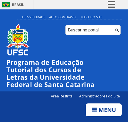
BRASIL
Simplifique!
ACESSIBILIDADE
ALTO CONTRASTE
MAPA DO SITE
Comunica BR
Participe
Acesso à informação
Legislação
Programa de Educação
Canais
Tutorial dos Cursos de
Letras da Universidade
Federal de Santa Catarina
Área Restrita
Administradores do Site
MENU