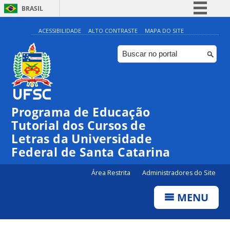
BRASIL
Simplifique!
ACESSIBILIDADE
ALTO CONTRASTE
MAPA DO SITE
Comunica BR
Participe
Acesso à informação
Legislação
Programa de Educação
Canais
Tutorial dos Cursos de
Letras da Universidade
Federal de Santa Catarina
Área Restrita
Administradores do Site
MENU