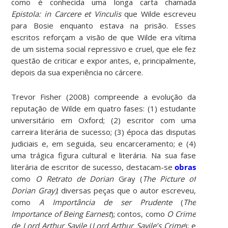
como é conhecida uma longa carta chamada
Epistola: in Carcere et Vinculis
que Wilde escreveu
para Bosie enquanto estava na prisão. Esses
escritos reforçam a visão de que Wilde era vítima
de um sistema social repressivo e cruel, que ele fez
questão de criticar e expor antes, e, principalmente,
depois da sua experiência no cárcere.
Trevor Fisher (2008) compreende a evolução da
reputação de Wilde em quatro fases: (1) estudante
universitário em Oxford; (2) escritor com uma
carreira literária de sucesso; (3) época das disputas
judiciais e, em seguida, seu encarceramento; e (4)
uma trágica figura cultural e literária. Na sua fase
literária de escritor de sucesso, destacam-se
obras
como
O Retrato de Dorian
Gray (
The Picture of
Dorian Gray)
; diversas peças que o autor escreveu,
como
A Importância de ser Prudente
(
The
Importance of Being Earnest
); contos, como
O Crime
de Lord Arthur Savile
(
Lord Arthur Savile’s Crime
); e