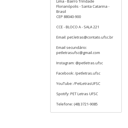
Lima - Bairro Trindade
Florianópolis - Santa Catarina -
Brasil
CEP 88040-900
CCE - BLOCO A - SALA 221
Email: pet.letras@contato.ufsc.br
Email secundário:
petletrasufsc@gmail.com
Instagram: @petletras.ufsc
Facebook: /petletras.ufsc
YouTube: /PetLetrasUFSC
Spotify: PET Letras UFSC
Telefone: (48) 3721-9085