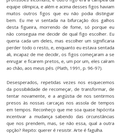
equipe olímpica, e além e acima desses figos haviam
muitos outros figos que eu não podia distinguir
bem. Eu me vi sentada na bifurcação dos galhos
desta figueira, morrendo de fome, só porque eu
não conseguia me decidir de qual figo escolher. Eu
queria cada um deles, mas escolher um significaria
perder todo o resto, e, enquanto eu estava sentada
ali, incapaz de me decidir, os figos começaram a se
enrugar e ficarem pretos, e, um por um, eles caíram
ao chão, aos meus pés. (Plath, 1991, p. 96-97).
Desesperados, repetidas vezes nos esquecemos
da possibilidade de recomeçar, de transformar, de
tentar novamente, e a angústia de nos sentirmos
presos às nossas carcaças nos assola de tempos
em tempos. Reconheço que me soa quase hipócrita
incentivar a mudança sabendo das circunstâncias
que nos prendem, mas, se não essa, qual a outra
opção? Repito: querer é resistir. Arte é fagulha.