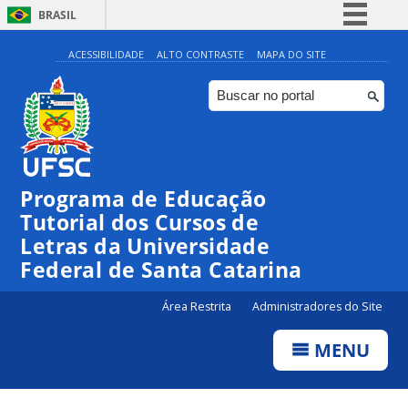
BRASIL
Simplifique!
ACESSIBILIDADE
ALTO CONTRASTE
MAPA DO SITE
Comunica BR
Participe
Acesso à informação
Legislação
Programa de Educação
Canais
Tutorial dos Cursos de
Letras da Universidade
Federal de Santa Catarina
Área Restrita
Administradores do Site
MENU