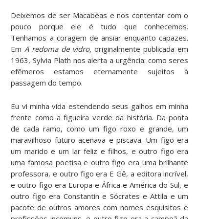
Deixemos de ser Macabéas e nos contentar com o
pouco porque ele é tudo que conhecemos.
Tenhamos a coragem de ansiar enquanto capazes.
Em
A redoma de vidro
, originalmente publicada em
1963, Sylvia Plath nos alerta a urgência: como seres
efêmeros estamos eternamente sujeitos à
passagem do tempo.
Eu vi minha vida estendendo seus galhos em minha
frente como a figueira verde da história. Da ponta
de cada ramo, como um figo roxo e grande, um
maravilhoso futuro acenava e piscava. Um figo era
um marido e um lar feliz e filhos, e outro figo era
uma famosa poetisa e outro figo era uma brilhante
professora, e outro figo era E Gê, a editora incrível,
e outro figo era Europa e África e América do Sul, e
outro figo era Constantin e Sócrates e Attila e um
pacote de outros amores com nomes esquisitos e
profissões incomuns, e outro figo era a campeã da