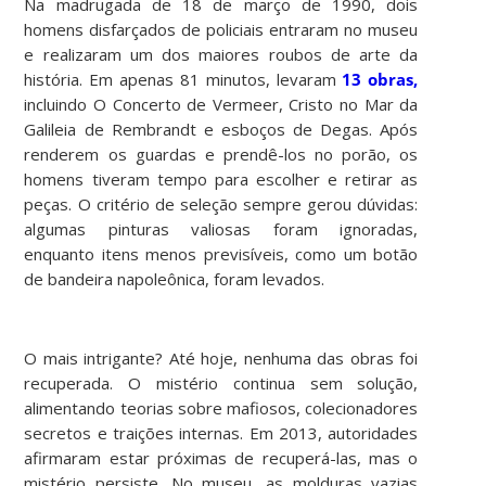
Na madrugada de 18 de março de 1990, dois
homens disfarçados de policiais entraram no museu
e realizaram um dos maiores roubos de arte da
história. Em apenas 81 minutos, levaram
13 obras,
incluindo O Concerto de Vermeer, Cristo no Mar da
Galileia de Rembrandt e esboços de Degas. Após
renderem os guardas e prendê-los no porão, os
homens tiveram tempo para escolher e retirar as
peças. O critério de seleção sempre gerou dúvidas:
algumas pinturas valiosas foram ignoradas,
enquanto itens menos previsíveis, como um botão
de bandeira napoleônica, foram levados.
O mais intrigante? Até hoje, nenhuma das obras foi
recuperada. O mistério continua sem solução,
alimentando teorias sobre mafiosos, colecionadores
secretos e traições internas. Em 2013, autoridades
afirmaram estar próximas de recuperá-las, mas o
mistério persiste. No museu, as molduras vazias