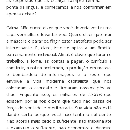
as-respostas-que-as-crianças-sempre-têm-na-
ponta-da-língua, e começamos a nos conformar em
apenas existir?
Calma. Não quero dizer que você deveria vestir uma
capa vermelha e levantar voo. Quero dizer que tirar
a máscara e parar de fingir estar satisfeito pode ser
interessante. E, claro, isso se aplica a um âmbito
extremamente individual. Afinal, é óbvio que foram o
trabalho, a fome, as contas a pagar, o currículo a
construir, a rotina acelerada, a produção em massa,
o bombardeio de informações e o resto que
envolve a vida moderna capitalista que nos
colocaram o cabresto e firmaram nossos pés ao
chão. Enquanto isso, os milhares de
coachs
que
existem por aí nos dizem que tudo não passa de
força de vontade e meritocracia. Sua vida não está
dando certo porque você não tenta o suficiente.
Não acorda mais cedo o suficiente, não trabalha até
a exaustão o suficiente, não economiza o dinheiro