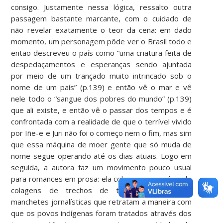
consigo. Justamente nessa lógica, ressalto outra
passagem bastante marcante, com o cuidado de
não revelar exatamente o teor da cena: em dado
momento, um personagem pôde ver o Brasil todo e
então descreveu o país como “uma criatura feita de
despedaçamentos e esperanças sendo ajuntada
por meio de um trançado muito intrincado sob o
nome de um país” (p.139) e então vê o mar e vê
nele todo o “sangue dos pobres do mundo” (p.139)
que ali existe, e então vê o passar dos tempos e é
confrontada com a realidade de que o terrível vivido
por Iñe-e e Juri não foi o começo nem o fim, mas sim
que essa máquina de moer gente que só muda de
nome segue operando até os dias atuais. Logo em
seguida, a autora faz um movimento pouco usual
para romances em prosa: ela coloca uma espécie de
colagens de trechos de textos históricos e
manchetes jornalísticas que retratam a maneira com
que os povos indígenas foram tratados através dos