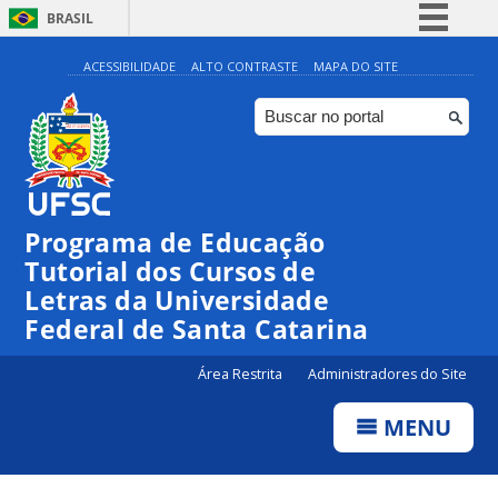
BRASIL
Simplifique!
ACESSIBILIDADE
ALTO CONTRASTE
MAPA DO SITE
Comunica BR
Participe
Acesso à informação
Legislação
Programa de Educação
Canais
Tutorial dos Cursos de
Letras da Universidade
Federal de Santa Catarina
Área Restrita
Administradores do Site
MENU