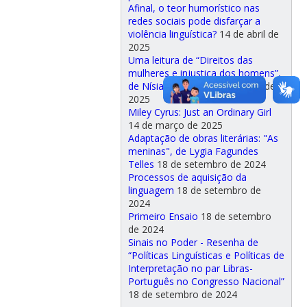
Afinal, o teor humorístico nas
redes sociais pode disfarçar a
violência linguística?
14 de abril de
2025
Uma leitura de “Direitos das
mulheres e injustiça dos homens”,
de Nísia Floresta
14 de março de
2025
Miley Cyrus: Just an Ordinary Girl
14 de março de 2025
Adaptação de obras literárias: "As
meninas", de Lygia Fagundes
Telles
18 de setembro de 2024
Processos de aquisição da
linguagem
18 de setembro de
2024
Primeiro Ensaio
18 de setembro
de 2024
Sinais no Poder - Resenha de
“Políticas Linguísticas e Políticas de
Interpretação no par Libras-
Português no Congresso Nacional”
18 de setembro de 2024