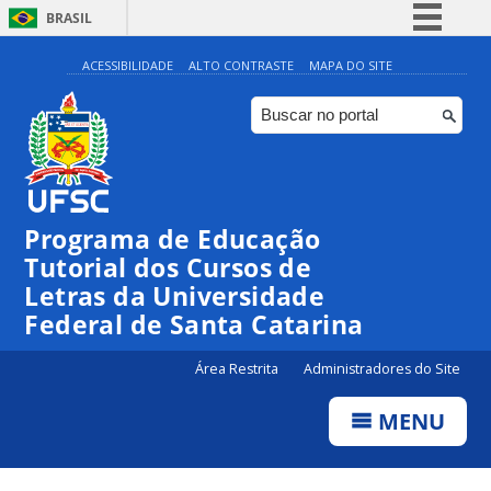
BRASIL
Simplifique!
ACESSIBILIDADE
ALTO CONTRASTE
MAPA DO SITE
Comunica BR
Participe
Acesso à informação
Legislação
Programa de Educação
Canais
Tutorial dos Cursos de
Letras da Universidade
Federal de Santa Catarina
Área Restrita
Administradores do Site
MENU