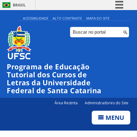
BRASIL
Simplifique!
ACESSIBILIDADE
ALTO CONTRASTE
MAPA DO SITE
Comunica BR
Participe
Acesso à informação
Legislação
Programa de Educação
Canais
Tutorial dos Cursos de
Letras da Universidade
Federal de Santa Catarina
Área Restrita
Administradores do Site
MENU