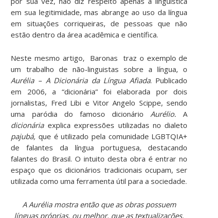
por sua vez, não diz respeito apenas à linguística
em sua legitimidade, mas abrange ao uso da língua
em situações corriqueiras, de pessoas que não
estão dentro da área acadêmica e científica.
Neste mesmo artigo, Baronas traz o exemplo de
um trabalho de não-linguistas sobre a língua, o
Aurélia – A Dicionária da Língua Afiada
. Publicado
em 2006, a “dicionária” foi elaborada por dois
jornalistas, Fred Libi e Vitor Angelo Scippe, sendo
uma paródia do famoso dicionário
Aurélio.
A
dicionária
explica expressões utilizadas no dialeto
pajubá,
que é utilizado pela comunidade LGBTQIA+
de falantes da língua portuguesa, destacando
falantes do Brasil. O intuito desta obra é entrar no
espaço que os dicionários tradicionais ocupam, ser
utilizada como uma ferramenta útil para a sociedade.
A Aurélia mostra então qu
e as obras possuem
línguas próprias, ou melhor, que as textualizações,