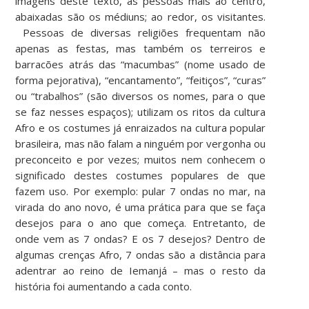
imagens deste texto, as pessoas mais ao centro,
abaixadas são os médiuns; ao redor, os visitantes.
Pessoas de diversas religiões frequentam não
apenas as festas, mas também os terreiros e
barracões atrás das “macumbas” (nome usado de
forma pejorativa), “encantamento”, “feitiços”, “curas”
ou “trabalhos” (são diversos os nomes, para o que
se faz nesses espaços); utilizam os ritos da cultura
Afro e os costumes já enraizados na cultura popular
brasileira, mas não falam a ninguém por vergonha ou
preconceito e por vezes; muitos nem conhecem o
significado destes costumes populares de que
fazem uso. Por exemplo: pular 7 ondas no mar, na
virada do ano novo, é uma prática para que se faça
desejos para o ano que começa. Entretanto, de
onde vem as 7 ondas? E os 7 desejos? Dentro de
algumas crenças Afro, 7 ondas são a distância para
adentrar ao reino de Iemanjá – mas o resto da
história foi aumentando a cada conto.