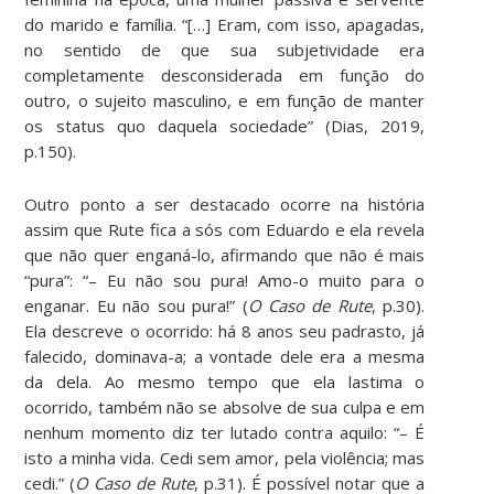
do marido e família. “[…] Eram, com isso, apagadas,
no sentido de que sua subjetividade era
completamente desconsiderada em função do
outro, o sujeito masculino, e em função de manter
os status quo daquela sociedade” (Dias, 2019,
p.150).
Outro ponto a ser destacado ocorre na história
assim que Rute fica a sós com Eduardo e ela revela
que não quer enganá-lo, afirmando que não é mais
“pura”: “– Eu não sou pura! Amo-o muito para o
enganar. Eu não sou pura!” (
O Caso de Rute
, p.30).
Ela descreve o ocorrido: há 8 anos seu padrasto, já
falecido, dominava-a; a vontade dele era a mesma
da dela. Ao mesmo tempo que ela lastima o
ocorrido, também não se absolve de sua culpa e em
nenhum momento diz ter lutado contra aquilo: “– É
isto a minha vida. Cedi sem amor, pela violência; mas
cedi.” (
O Caso de Rute
, p.31). É possível notar que a