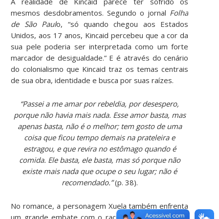
A realidade de Kincaid parece ter sofrido os
mesmos desdobramentos. Segundo o jornal
Folha
de São Paul
o, “só quando chegou aos Estados
Unidos, aos 17 anos, Kincaid percebeu que a cor da
sua pele poderia ser interpretada como um forte
marcador de desigualdade.” E é através do cenário
do colonialismo que Kincaid traz os temas centrais
de sua obra, identidade e busca por suas raízes.
“Passei a me amar por rebeldia, por desespero,
porque não havia mais nada. Esse amor basta, mas
apenas basta, não é o melhor; tem gosto de uma
coisa que ficou tempo demais na prateleira e
estragou, e que revira no estômago quando é
comida. Ele basta, ele basta, mas só porque não
existe mais nada que ocupe o seu lugar; não é
recomendado.”
(p. 38).
No romance, a personagem Xuela também enfrenta
um grande embate com o racismo. A autora critica