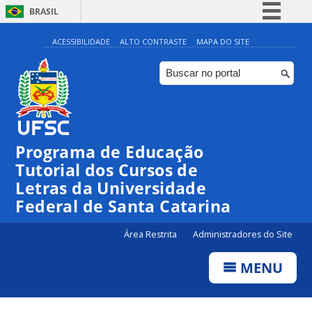
BRASIL
Simplifique!
ACESSIBILIDADE
ALTO CONTRASTE
MAPA DO SITE
Comunica BR
Participe
Acesso à informação
Legislação
Programa de Educação
Canais
Tutorial dos Cursos de
Letras da Universidade
Federal de Santa Catarina
Área Restrita
Administradores do Site
MENU