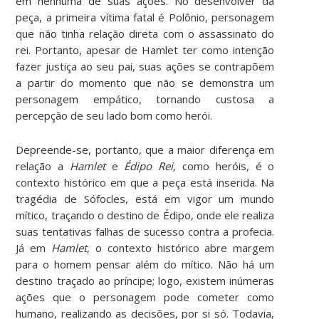
em nenhuma de suas ações. No desenvolver da
peça, a primeira vítima fatal é Polônio, personagem
que não tinha relação direta com o assassinato do
rei. Portanto, apesar de Hamlet ter como intenção
fazer justiça ao seu pai, suas ações se contrapõem
a partir do momento que não se demonstra um
personagem empático, tornando custosa a
percepção de seu lado bom como herói.
Depreende-se, portanto, que a maior diferença em
relação a
Hamlet
e
Édipo Rei,
como heróis, é o
contexto histórico em que a peça está inserida. Na
tragédia de Sófocles, está em vigor um mundo
mítico, traçando o destino de Édipo, onde ele realiza
suas tentativas falhas de sucesso contra a profecia.
Já em
Hamlet
, o contexto histórico abre margem
para o homem pensar além do mítico. Não há um
destino traçado ao príncipe; logo, existem inúmeras
ações que o personagem pode cometer como
humano, realizando as decisões, por si só. Todavia,