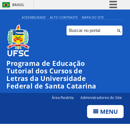
BRASIL
Simplifique!
ACESSIBILIDADE
ALTO CONTRASTE
MAPA DO SITE
Comunica BR
Participe
Acesso à informação
Legislação
Programa de Educação
Canais
Tutorial dos Cursos de
Letras da Universidade
Federal de Santa Catarina
Área Restrita
Administradores do Site
MENU