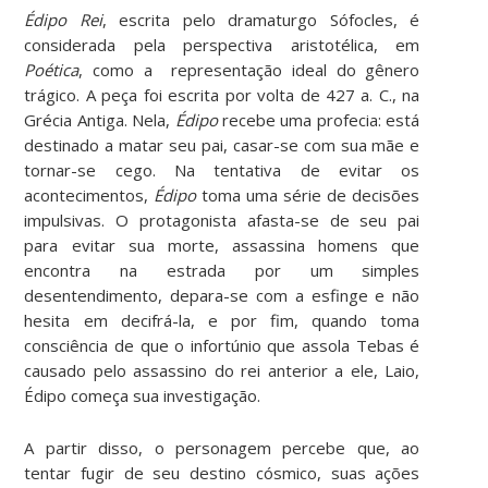
Édipo Rei
, escrita pelo dramaturgo Sófocles, é
considerada pela perspectiva aristotélica, em
Poética
, como a representação ideal do gênero
trágico. A peça foi escrita por volta de 427 a. C., na
Grécia Antiga. Nela,
Édipo
recebe uma profecia: está
destinado a matar seu pai, casar-se com sua mãe e
tornar-se cego. Na tentativa de evitar os
acontecimentos,
Édipo
toma uma série de decisões
impulsivas. O protagonista afasta-se de seu pai
para evitar sua morte, assassina homens que
encontra na estrada por um simples
desentendimento, depara-se com a esfinge e não
hesita em decifrá-la, e por fim, quando toma
consciência de que o infortúnio que assola Tebas é
causado pelo assassino do rei anterior a ele, Laio,
Édipo começa sua investigação.
A partir disso, o personagem percebe que, ao
tentar fugir de seu destino cósmico, suas ações