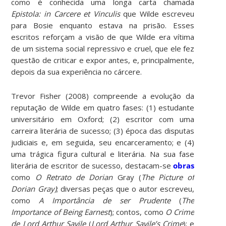
como é conhecida uma longa carta chamada
Epistola: in Carcere et Vinculis
que Wilde escreveu
para Bosie enquanto estava na prisão. Esses
escritos reforçam a visão de que Wilde era vítima
de um sistema social repressivo e cruel, que ele fez
questão de criticar e expor antes, e, principalmente,
depois da sua experiência no cárcere.
Trevor Fisher (2008) compreende a evolução da
reputação de Wilde em quatro fases: (1) estudante
universitário em Oxford; (2) escritor com uma
carreira literária de sucesso; (3) época das disputas
judiciais e, em seguida, seu encarceramento; e (4)
uma trágica figura cultural e literária. Na sua fase
literária de escritor de sucesso, destacam-se
obras
como
O Retrato de Dorian
Gray (
The Picture of
Dorian Gray)
; diversas peças que o autor escreveu,
como
A Importância de ser Prudente
(
The
Importance of Being Earnest
); contos, como
O Crime
de Lord Arthur Savile
(
Lord Arthur Savile’s Crime
); e