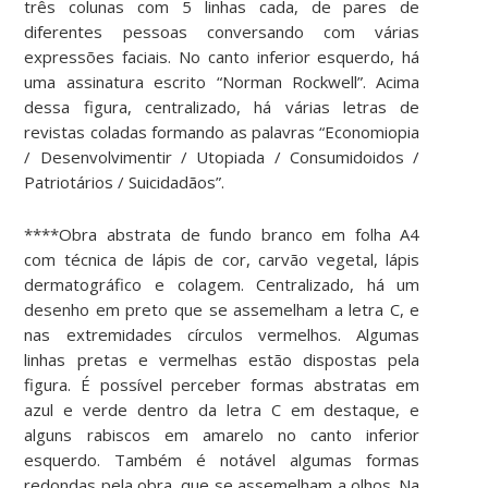
três colunas com 5 linhas cada, de pares de
diferentes pessoas conversando com várias
expressões faciais. No canto inferior esquerdo, há
uma assinatura escrito “Norman Rockwell”. Acima
dessa figura, centralizado, há várias letras de
revistas coladas formando as palavras “Economiopia
/ Desenvolvimentir / Utopiada / Consumidoidos /
Patriotários / Suicidadãos”.
****Obra abstrata de fundo branco em folha A4
com técnica de lápis de cor, carvão vegetal, lápis
dermatográfico e colagem. Centralizado, há um
desenho em preto que se assemelham a letra C, e
nas extremidades círculos vermelhos. Algumas
linhas pretas e vermelhas estão dispostas pela
figura. É possível perceber formas abstratas em
azul e verde dentro da letra C em destaque, e
alguns rabiscos em amarelo no canto inferior
esquerdo. Também é notável algumas formas
redondas pela obra, que se assemelham a olhos. Na