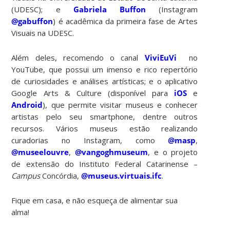
(UDESC); e
Gabriela Buffon
(Instagram
@gabuffon
) é acadêmica da primeira fase de Artes
Visuais na UDESC.
Além deles, recomendo o canal
ViviEuVi
no
YouTube, que possui um imenso e rico repertório
de curiosidades e análises artísticas; e o aplicativo
Google Arts & Culture (disponível para
iOS
e
Android
), que permite visitar museus e conhecer
artistas pelo seu smartphone, dentre outros
recursos. Vários museus estão realizando
curadorias no Instagram, como
@masp
,
@museelouvre
,
@vangoghmuseum
, e o projeto
de extensão do Instituto Federal Catarinense –
Campus
Concórdia,
@museus.virtuais.ifc
.
Fique em casa, e não esqueça de alimentar sua
alma!