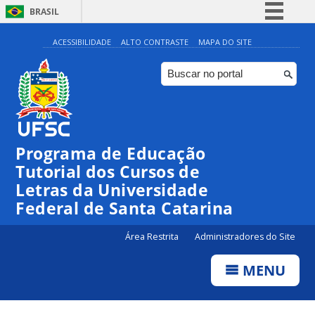
BRASIL
Simplifique!
ACESSIBILIDADE
ALTO CONTRASTE
MAPA DO SITE
Comunica BR
Participe
Acesso à informação
Legislação
Programa de Educação
Canais
Tutorial dos Cursos de
Letras da Universidade
Federal de Santa Catarina
Área Restrita
Administradores do Site
MENU