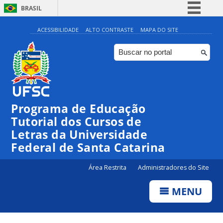
BRASIL
Simplifique!
ACESSIBILIDADE
ALTO CONTRASTE
MAPA DO SITE
Comunica BR
Participe
Acesso à informação
Legislação
Programa de Educação
Canais
Tutorial dos Cursos de
Letras da Universidade
Federal de Santa Catarina
Área Restrita
Administradores do Site
MENU