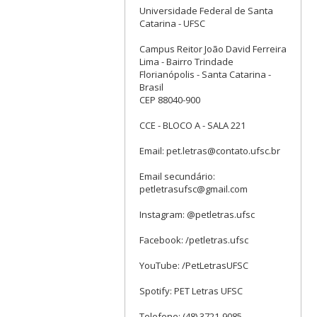
Universidade Federal de Santa
Catarina - UFSC
Campus Reitor João David Ferreira
Lima - Bairro Trindade
Florianópolis - Santa Catarina -
Brasil
CEP 88040-900
CCE - BLOCO A - SALA 221
Email: pet.letras@contato.ufsc.br
Email secundário:
petletrasufsc@gmail.com
Instagram: @petletras.ufsc
Facebook: /petletras.ufsc
YouTube: /PetLetrasUFSC
Spotify: PET Letras UFSC
Telefone: (48) 3721-9085