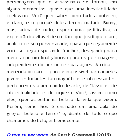
personagens que o assassinato se tornou, em
alguns momentos, quase que uma inevitabilidade
irrelevante. Você quer saber como tudo aconteceu,
é claro, e o porquê deles terem matado Bunny,
mas, acima de tudo, espera uma justificativa, a
exposição inevitável de um fato que justifique o ato,
anule-o de sua perversidade; quase que cegamente
você se pega esperando (melhor, desejando) nada
menos que um final glorioso para os personagens,
independente do horror de suas ações. A ruína —
merecida ou não — parece impossível para aqueles
jovens estudantes tão magnéticos e interessantes,
pertencentes a um mundo de arte, de Clássicos, de
intelectualidade e de riqueza. Você, assim como
eles, quer acreditar na beleza da vida que vivem.
Porém, como lhes é ensinado em uma aula de
grego: “beleza é terror” e, diante de tudo o que
chamamos de belo, estremecemos.
O que te pertence
, de Garth Greenwell (2016)