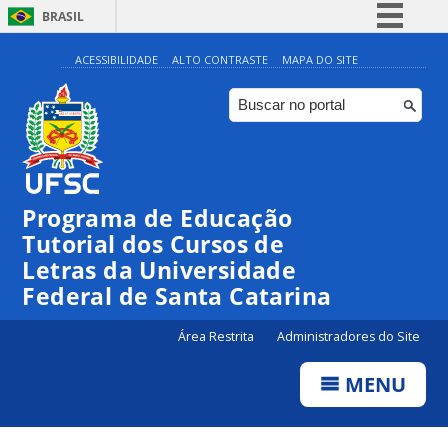
BRASIL
Simplifique!
ACESSIBILIDADE
ALTO CONTRASTE
MAPA DO SITE
Comunica BR
Participe
Acesso à informação
Legislação
Programa de Educação
Canais
Tutorial dos Cursos de
Letras da Universidade
Federal de Santa Catarina
Área Restrita
Administradores do Site
MENU