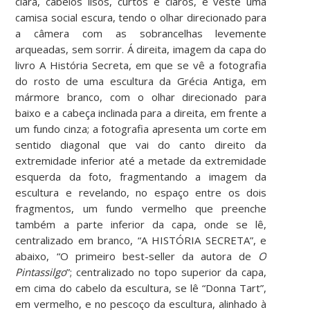
clara, cabelos lisos, curtos e claros, e veste uma
camisa social escura, tendo o olhar direcionado para
a câmera com as sobrancelhas levemente
arqueadas, sem sorrir. Á direita, imagem da capa do
livro A História Secreta, em que se vê a fotografia
do rosto de uma escultura da Grécia Antiga, em
mármore branco, com o olhar direcionado para
baixo e a cabeça inclinada para a direita, em frente a
um fundo cinza; a fotografia apresenta um corte em
sentido diagonal que vai do canto direito da
extremidade inferior até a metade da extremidade
esquerda da foto, fragmentando a imagem da
escultura e revelando, no espaço entre os dois
fragmentos, um fundo vermelho que preenche
também a parte inferior da capa, onde se lê,
centralizado em branco, “A HISTÓRIA SECRETA”, e
abaixo, “O primeiro best-seller da autora de
O
Pintassilgo
”; centralizado no topo superior da capa,
em cima do cabelo da escultura, se lê “Donna Tart”,
em vermelho, e no pescoço da escultura, alinhado à