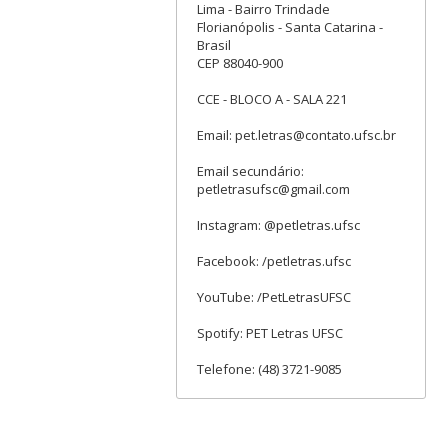
Lima - Bairro Trindade
Florianópolis - Santa Catarina -
Brasil
CEP 88040-900
CCE - BLOCO A - SALA 221
Email: pet.letras@contato.ufsc.br
Email secundário:
petletrasufsc@gmail.com
Instagram: @petletras.ufsc
Facebook: /petletras.ufsc
YouTube: /PetLetrasUFSC
Spotify: PET Letras UFSC
Telefone: (48) 3721-9085