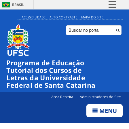
BRASIL
Simplifique!
ACESSIBILIDADE
ALTO CONTRASTE
MAPA DO SITE
Comunica BR
Participe
Acesso à informação
Legislação
Programa de Educação
Canais
Tutorial dos Cursos de
Letras da Universidade
Federal de Santa Catarina
Área Restrita
Administradores do Site
MENU