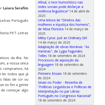
Afinal, o teor humorístico nas
redes sociais pode disfarçar a
or
Laiara Serafim
violência linguística?
14 de abril de
2025
Uma leitura de “Direitos das
Letras Português
mulheres e injustiça dos homens”,
de Nísia Floresta
14 de março de
lsista PET-Letras
2025
Miley Cyrus: Just an Ordinary Girl
14 de março de 2025
Adaptação de obras literárias: "As
meninas", de Lygia Fagundes
Telles
18 de setembro de 2024
ivos da ilha. No
Processos de aquisição da
im, a nossa única
linguagem
18 de setembro de
 os compramos, há
2024
Primeiro Ensaio
18 de setembro
 ler todos que já
de 2024
s falas de cor ou
Sinais no Poder - Resenha de
ue no fim a gente
“Políticas Linguísticas e Políticas de
 de começar algo
Interpretação no par Libras-
Português no Congresso Nacional”
18 de setembro de 2024