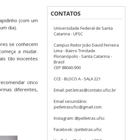
CONTATOS
rapidinho (com um
um dia).
Universidade Federal de Santa
Catarina - UFSC
dores se conhecem
Campus Reitor João David Ferreira
Lima - Bairro Trindade
 começa a mudar.
Florianópolis - Santa Catarina -
is tão inocentes
Brasil
CEP 88040-900
CCE - BLOCO A - SALA 221
 recomendar cinco
rmas diferentes,
Email: pet.letras@contato.ufsc.br
Email secundário:
petletrasufsc@gmail.com
Instagram: @petletras.ufsc
Facebook: /petletras.ufsc