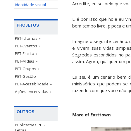
Acredite, eu sei pelo que vo
Identidade visual
E é por isso que hoje eu vi
bom tempo livre, pipoca e u
PROJETOS
PET-Idiomas »
Imagine o seguinte cenário:
PET-Eventos »
e vivem suas vidas simple
PET-Escrita »
Segredos escondidos no pa
assim. Agora, qualquer um po
PET-Mídias »
PET-Grupos »
PET-Gestão
Eu sei, é um cenário bem cl
minisséries que podem se e
PET-Acessibilidade »
fazendo com que você não que
Ações encerradas »
OUTROS
Mare of Easttown
Publicações PET-
Letras