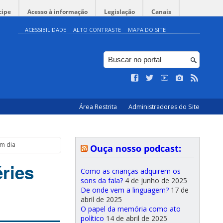
cipe
Acesso à informação
Legislação
Canais
ACESSIBILIDADE
ALTO CONTRASTE
MAPA DO SITE
Área Restrita
Administradores do Site
um dia
Ouça nosso podcast:
ries
Como as crianças adquirem os
sons da fala?
4 de junho de 2025
De onde vem a linguagem?
17 de
abril de 2025
O papel da memória como ato
político
14 de abril de 2025