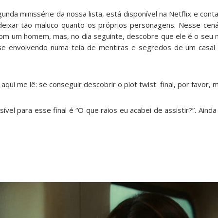
gunda minissérie da nossa lista, está disponível na Netflix e con
deixar tão maluco quanto os próprios personagens. Nesse cenári
com um homem, mas, no dia seguinte, descobre que ele é o seu no
 se envolvendo numa teia de mentiras e segredos de um casa
qui me lê: se conseguir descobrir o plot twist final, por favor, 
vel para esse final é “O que raios eu acabei de assistir?”. Ainda