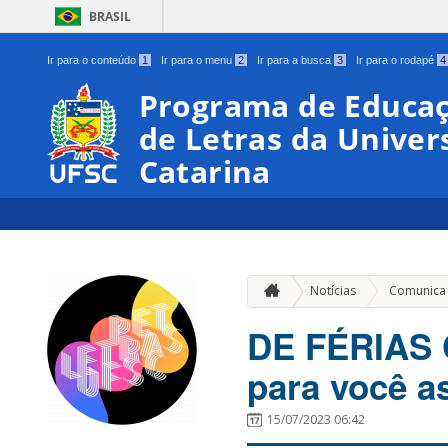
BRASIL
Ir para o conteúdo
1
Ir para o menu
2
Ir para a busca
3
Ir para o rodapé
4
Programa de Educaç
de Letras da Univer
Catarina
Notícias
Comunica
DE FÉRIAS 
para você as
15/07/2023 06:42