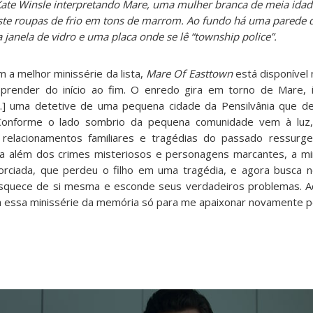
Kate Winsle interpretando Mare, uma mulher branca de meia idad
ste roupas de frio em tons de marrom. Ao fundo há uma parede de 
janela de vidro e uma placa onde se lê “township police”.
 a melhor minissérie da lista,
Mare Of Easttown
está disponíve
prender do início ao fim. O enredo gira em torno de Mare, i
[…] uma detetive de uma pequena cidade da Pensilvânia que d
l. Conforme o lado sombrio da pequena comunidade vem à luz
relacionamentos familiares e tragédias do passado ressurge
a além dos crimes misteriosos e personagens marcantes, a min
rciada, que perdeu o filho em uma tragédia, e agora busca n
squece de si mesma e esconde seus verdadeiros problemas. A
a essa minissérie da memória só para me apaixonar novamente p