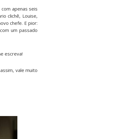
ta com apenas seis
o clichê, Louise,
vo chefe. E pior:
l com um passado
me escreva!
 assim, vale muito