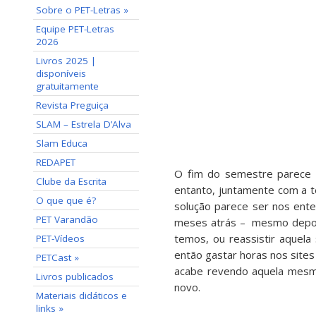
Sobre o PET-Letras »
Equipe PET-Letras
2026
Livros 2025 |
disponíveis
gratuitamente
Revista Preguiça
SLAM – Estrela D’Alva
Slam Educa
REDAPET
O fim do semestre parece o
Clube da Escrita
entanto, juntamente com a 
O que que é?
solução parece ser nos ent
PET Varandão
meses atrás – mesmo depois 
temos, ou reassistir aquel
PET-Vídeos
então gastar horas nos site
PETCast »
acabe revendo aquela mesma
Livros publicados
novo.
Materiais didáticos e
links »