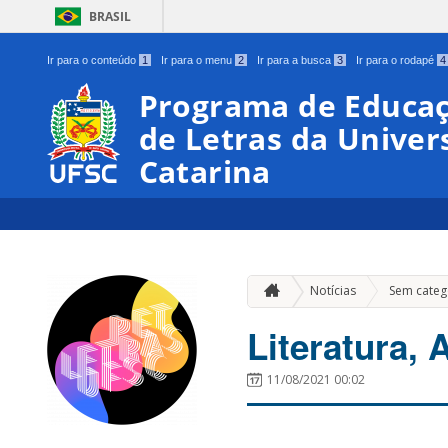
BRASIL
Ir para o conteúdo
1
Ir para o menu
2
Ir para a busca
3
Ir para o rodapé
4
Programa de Educaç
de Letras da Univer
Catarina
Notícias
Sem categ
Literatura, 
11/08/2021 00:02