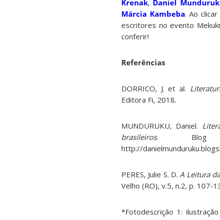
Krenak
,
Daniel Munduruk
Márcia Kambeba
. Ao clica
escritores no evento Mekukr
conferir!
Referências
DORRICO, J. et al.
Literatu
Editora Fi, 2018.
MUNDURUKU, Daniel.
Lite
brasileiros
. Blog D
http://danielmunduruku.blogs
PERES, Julie S. D.
A Leitura d
Velho (RO), v.5, n.2, p. 107-1
*Fotodescrição 1: ilustra