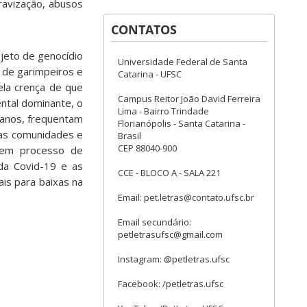
ravização, abusos
CONTATOS
ojeto de genocídio
Universidade Federal de Santa
 de garimpeiros e
Catarina - UFSC
ela crença de que
Campus Reitor João David Ferreira
ental dominante, o
Lima - Bairro Trindade
banos, frequentam
Florianópolis - Santa Catarina -
as comunidades e
Brasil
CEP 88040-900
e em processo de
da Covid-19 e as
CCE - BLOCO A - SALA 221
is para baixas na
Email: pet.letras@contato.ufsc.br
Email secundário:
petletrasufsc@gmail.com
Instagram: @petletras.ufsc
Facebook: /petletras.ufsc