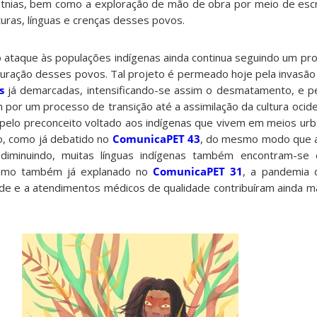
etnias, bem como a exploração de mão de obra por meio de esc
turas, línguas e crenças desses povos.
 o ataque às populações indígenas ainda continua seguindo um pr
lturação desses povos. Tal projeto é permeado hoje pela invasão
s
já demarcadas, intensificando-se assim o desmatamento, e p
 por um processo de transição até a assimilação da cultura ocid
 pelo preconceito voltado aos indígenas que vivem em meios ur
so, como já debatido no
ComunicaPET 43
, do mesmo modo que 
diminuindo, muitas línguas indígenas também encontram-s
como também já explanado no
ComunicaPET 31
, a pandemia 
úde e a atendimentos médicos de qualidade contribuíram ainda ma