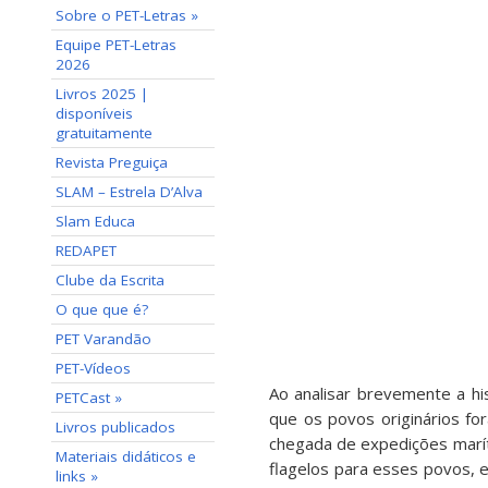
Sobre o PET-Letras »
Equipe PET-Letras
2026
Livros 2025 |
disponíveis
gratuitamente
Revista Preguiça
SLAM – Estrela D’Alva
Slam Educa
REDAPET
Clube da Escrita
O que que é?
PET Varandão
PET-Vídeos
Ao analisar brevemente a his
PETCast »
que os povos originários f
Livros publicados
chegada de expedições marít
Materiais didáticos e
flagelos para esses povos, e
links »