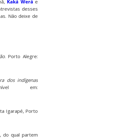
mã,
Kaká Werá
e
entrevistas desses
nas. Não deixe de
ção
. Porto Alegre:
ura dos indígenas
ível em:
ta Igarapé, Porto
, do qual partem