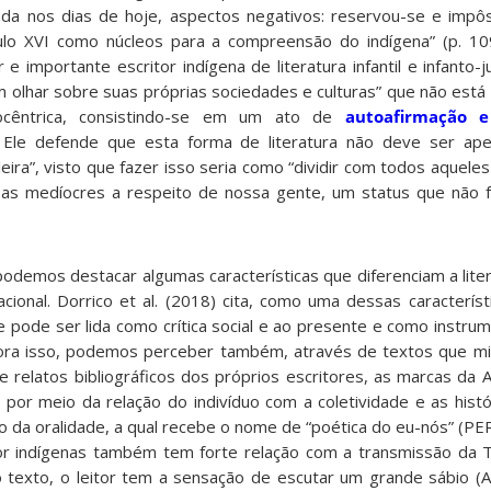
inda nos dias de hoje, aspectos negativos: reservou-se e imp
lo XVI como núcleos para a compreensão do indígena” (p. 109
 importante escritor indígena de literatura infantil e infanto-juv
um olhar sobre suas próprias sociedades e culturas” que não est
ocêntrica, consistindo-se em um ato de
autoafirmação e
Ele defende que esta forma de literatura não deve ser ape
ileira”, visto que fazer isso seria como “dividir com todos aquel
as medíocres a respeito de nossa gente, um status que não f
odemos destacar algumas características que diferenciam a liter
acional. Dorrico et al. (2018) cita, como uma dessas característ
que pode ser lida como crítica social e ao presente e como instrum
Fora isso, podemos perceber também, através de textos que m
e relatos bibliográficos dos próprios escritores, as marcas da 
 por meio da relação do indivíduo com a coletividade e as hist
 da oralidade, a qual recebe o nome de “poética do eu-nós” (PE
 por indígenas também tem forte relação com a transmissão da T
o texto, o leitor tem a sensação de escutar um grande sábio (A