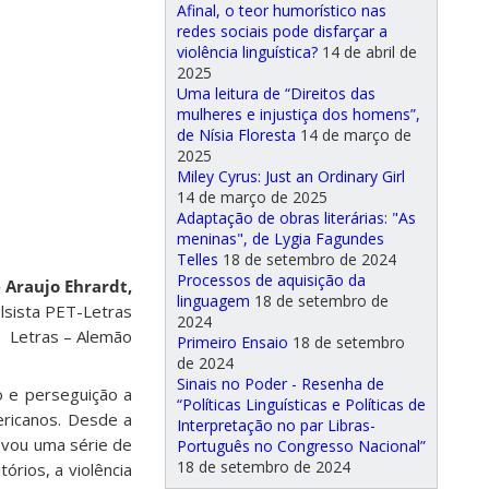
Afinal, o teor humorístico nas
redes sociais pode disfarçar a
violência linguística?
14 de abril de
2025
Uma leitura de “Direitos das
mulheres e injustiça dos homens”,
de Nísia Floresta
14 de março de
2025
Miley Cyrus: Just an Ordinary Girl
14 de março de 2025
Adaptação de obras literárias: "As
meninas", de Lygia Fagundes
Telles
18 de setembro de 2024
Processos de aquisição da
 Araujo Ehrardt,
linguagem
18 de setembro de
lsista PET-Letras
2024
Letras – Alemão
Primeiro Ensaio
18 de setembro
de 2024
Sinais no Poder - Resenha de
o e perseguição a
“Políticas Linguísticas e Políticas de
ericanos. Desde a
Interpretação no par Libras-
evou uma série de
Português no Congresso Nacional”
18 de setembro de 2024
órios, a violência