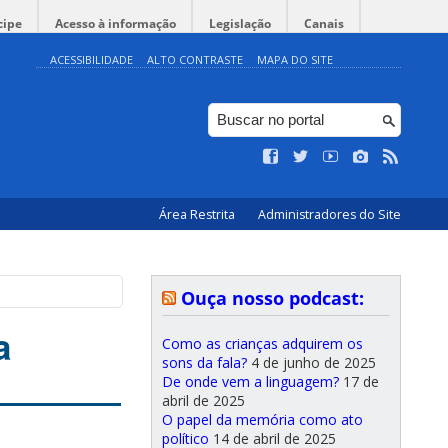
cipe
Acesso à informação
Legislação
Canais
ACESSIBILIDADE
ALTO CONTRASTE
MAPA DO SITE
Área Restrita
Administradores do Site
Ouça nosso podcast:
a
Como as crianças adquirem os
sons da fala?
4 de junho de 2025
De onde vem a linguagem?
17 de
abril de 2025
O papel da memória como ato
político
14 de abril de 2025