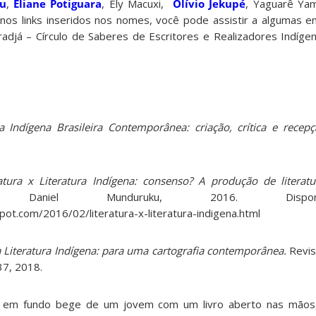
u
,
Eliane Potiguara
, Ely Macuxi,
Olívio Jekupé
, Yaguarê Ya
r nos links inseridos nos nomes, você pode assistir a algumas 
adjá – Círculo de Saberes de Escritores e Realizadores Indíge
ra Indígena Brasileira Contemporânea: criação, crítica e recep
ratura x Literatura Indígena: consenso? A produção de literat
aniel Munduruku, 2016. Dispon
pot.com/2016/02/literatura-x-literatura-indigena.html
a Literatura Indígena: para uma cartografia contemporânea.
Revis
37, 2018.
ção em fundo bege de um jovem com um livro aberto nas mãos