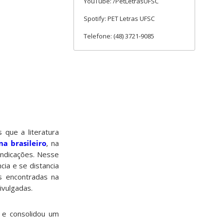
YouTube: /PetLetrasUFSC
Spotify: PET Letras UFSC
Telefone: (48) 3721-9085
 que a literatura
a brasileiro
, na
indicações. Nesse
cia e se distancia
is encontradas na
ivulgadas.
u e consolidou um