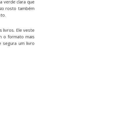
a verde clara que
. No rosto também
to.
 livros. Ele veste
m o formato mais
e segura um livro