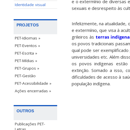
e o extermínio de diversas 
Identidade visual
sexuais e desrespeito às cul
Infelizmente, na atualidade,
PROJETOS
e extermínio, que visa à acu
grileiros às
terras indígena
PET-Idiomas »
os povos tradicionais passam
PET-Eventos »
qual pode ser exemplificado
PET-Escrita »
universidades etc. Além dis
PET-Mídias »
os povos indígenas estão 
PET-Grupos »
extinção. Somado a isso, 
PET-Gestão
dificuldades de acesso à sa
população indígena.
PET-Acessibilidade »
Ações encerradas »
OUTROS
Publicações PET-
Letras