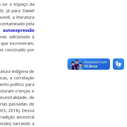
ôs-se o espaço da
). Já para Daniel
enil, a literatura
á contaminado pela
 autoexpressão
nas adicionada à
es que escreveram,
oi construído por
atura indígena de
icas, a correlação
ento político para
isturam crenças e
Ancestralidade, de
órias passadas de
RES, 2018). Dessa
radição ancestral
ncião) narrando a