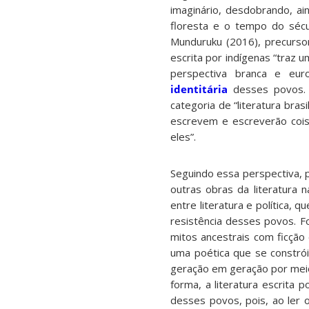
imaginário, desdobrando, a
floresta e o tempo do sécu
Munduruku (2016), precursor e
escrita por indígenas “traz 
perspectiva branca e eur
identitária
desses povos. 
categoria de “literatura bras
escrevem e escreverão cois
eles”.
Seguindo essa perspectiva, p
outras obras da literatura n
entre literatura e política, 
resistência desses povos. 
mitos ancestrais com ficção 
uma poética que se constrói
geração em geração por meio
forma, a literatura escrita
desses povos, pois, ao ler 