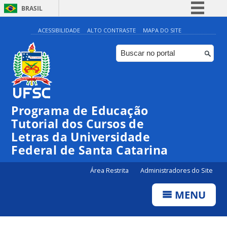
BRASIL
Simplifique!
ACESSIBILIDADE
ALTO CONTRASTE
MAPA DO SITE
Comunica BR
Participe
Acesso à informação
Legislação
Programa de Educação
Canais
Tutorial dos Cursos de
Letras da Universidade
Federal de Santa Catarina
Área Restrita
Administradores do Site
MENU