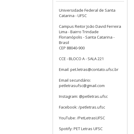
Universidade Federal de Santa
Catarina - UFSC
Campus Reitor João David Ferreira
Lima - Bairro Trindade
Florianópolis - Santa Catarina -
Brasil
CEP 88040-900
CCE - BLOCO A - SALA 221
Email: pet.letras@contato.ufsc.br
Email secundário:
petletrasufsc@gmail.com
Instagram: @petletras.ufsc
Facebook: /petletras.ufsc
YouTube: /PetLetrasUFSC
Spotify: PET Letras UFSC