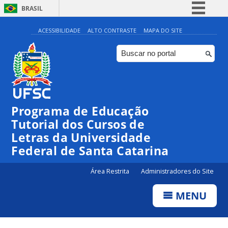
BRASIL
Simplifique!
ACESSIBILIDADE
ALTO CONTRASTE
MAPA DO SITE
Comunica BR
Participe
Acesso à informação
Legislação
Programa de Educação
Canais
Tutorial dos Cursos de
Letras da Universidade
Federal de Santa Catarina
Área Restrita
Administradores do Site
MENU