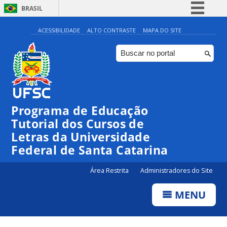
BRASIL
Simplifique!
ACESSIBILIDADE
ALTO CONTRASTE
MAPA DO SITE
Comunica BR
Participe
Acesso à informação
Legislação
Programa de Educação
Canais
Tutorial dos Cursos de
Letras da Universidade
Federal de Santa Catarina
Área Restrita
Administradores do Site
MENU