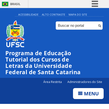
BRASIL
Simplifique!
ACESSIBILIDADE
ALTO CONTRASTE
MAPA DO SITE
Comunica BR
Participe
Acesso à informação
Legislação
Programa de Educação
Canais
Tutorial dos Cursos de
Letras da Universidade
Federal de Santa Catarina
Área Restrita
Administradores do Site
MENU