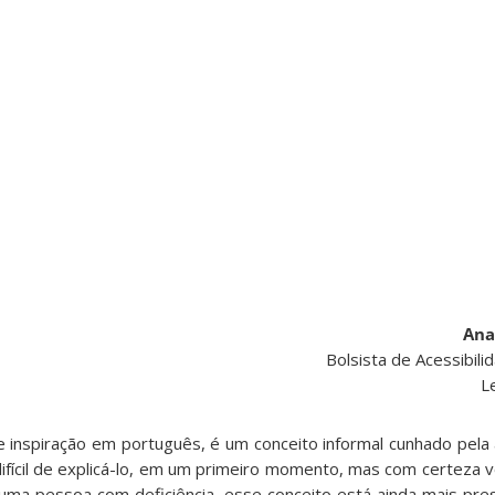
Ana
Bolsista de Acessibil
L
e inspiração em português, é um conceito informal cunhado pela 
ifícil de explicá-lo, em um primeiro momento, mas com certeza v
uma pessoa com deficiência, esse conceito está ainda mais pres