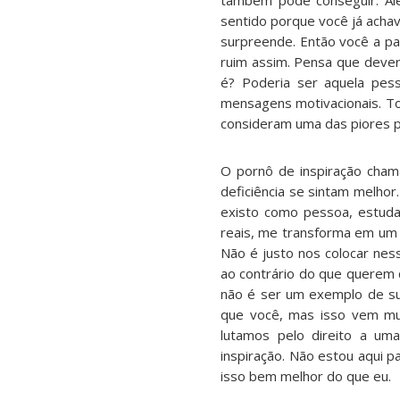
também pode conseguir. Alé
sentido porque você já acha
surpreende. Então você a pa
ruim assim. Pensa que deveri
é? Poderia ser aquela pess
mensagens motivacionais. To
consideram uma das piores po
O pornô de inspiração cham
deficiência se sintam melho
existo como pessoa, estuda
reais, me transforma em um
Não é justo nos colocar ness
ao contrário do que querem 
não é ser um exemplo de sup
que você, mas isso vem mu
lutamos pelo direito a um
inspiração. Não estou aqui p
isso bem melhor do que eu.