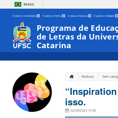
BRASIL
Ir para o conteúdo
1
Ir para o menu
2
Ir para a busca
3
Ir para o rodapé
4
Programa de Educaç
de Letras da Univer
Catarina
Notícias
Sem categ
“Inspiratio
isso.
02/09/2020 15:05