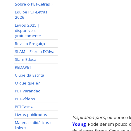
Sobre o PET-Letras »
Equipe PET-Letras
2026
Livros 2025 |
disponíveis
gratuitamente
Revista Preguiça
SLAM – Estrela D’Alva
Slam Educa
REDAPET
Clube da Escrita
O que que é?
PET Varandão
PET-Vídeos
PETCast »
Livros publicados
Inspiration porn
, ou pornô d
Materiais didáticos e
Young
. Pode ser um pouco d
links »
de alguma forma. Caso seja 