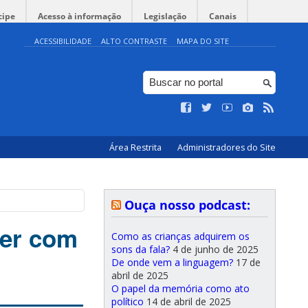
cipe
Acesso à informação
Legislação
Canais
ACESSIBILIDADE
ALTO CONTRASTE
MAPA DO SITE
Área Restrita
Administradores do Site
Ouça nosso podcast:
ver com
Como as crianças adquirem os
sons da fala?
4 de junho de 2025
De onde vem a linguagem?
17 de
abril de 2025
O papel da memória como ato
político
14 de abril de 2025