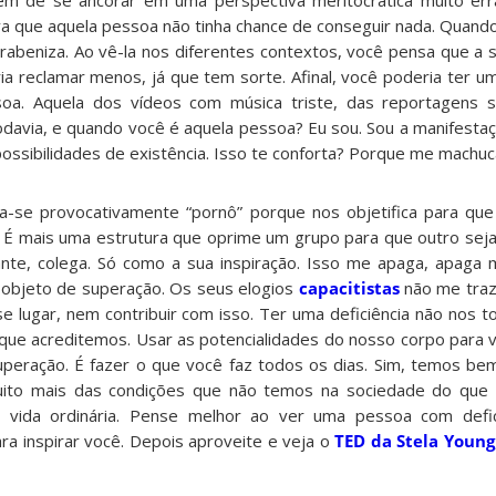
m de se ancorar em uma perspectiva meritocrática muito erra
va que aquela pessoa não tinha chance de conseguir nada. Quando
rabeniza. Ao vê-la nos diferentes contextos, você pensa que a s
a reclamar menos, já que tem sorte. Afinal, você poderia ter um
oa. Aquela dos vídeos com música triste, das reportagens se
davia, e quando você é aquela pessoa? Eu sou. Sou a manifesta
ssibilidades de existência. Isso te conforta? Porque me machuc
a-se provocativamente “pornô” porque nos objetifica para qu
r. É mais uma estrutura que oprime um grupo para que outro seja
nte, colega. Só como a sua inspiração. Isso me apaga, apaga 
 objeto de superação. Os seus elogios
capacitistas
não me tra
e lugar, nem contribuir com isso. Ter uma deficiência não nos t
que acreditemos. Usar as potencialidades do nosso corpo para v
eração. É fazer o que você faz todos os dias. Sim, temos bem
ito mais das condições que não temos na sociedade do qu
a vida ordinária. Pense melhor ao ver uma pessoa com defi
ara inspirar você. Depois aproveite e veja o
TED da Stela Young