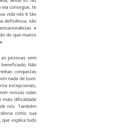
da, ainda só faz
 ela consegue, te
ua vida não é tão
a deficiência, não
nsacionalistas e
ção do que muitos
a.
e as pessoas sem
 beneficiado. Não
minhas conquistas
zem nada de bom.
orna excepcionais,
iver nossas vidas
 mais dificuldade
e de nós. Também
ciência como sua
, que explica tudo