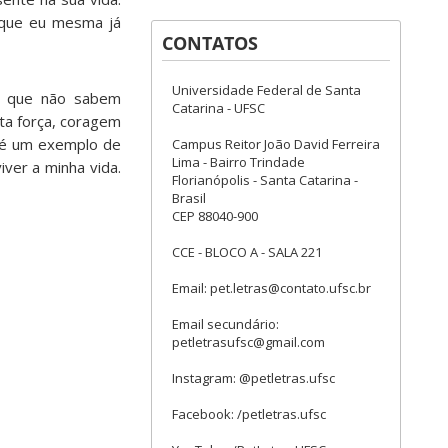
rque eu mesma já
CONTATOS
Universidade Federal de Santa
as que não sabem
Catarina - UFSC
ta força, coragem
 é um exemplo de
Campus Reitor João David Ferreira
Lima - Bairro Trindade
ver a minha vida.
Florianópolis - Santa Catarina -
Brasil
CEP 88040-900
CCE - BLOCO A - SALA 221
Email: pet.letras@contato.ufsc.br
Email secundário:
petletrasufsc@gmail.com
Instagram: @petletras.ufsc
Facebook: /petletras.ufsc