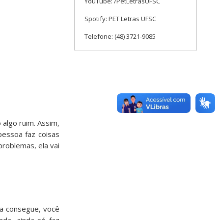
YouTube: /PetLetrasUFSC
Spotify: PET Letras UFSC
Telefone: (48) 3721-9085
 algo ruim. Assim,
pessoa faz coisas
problemas, ela vai
oa consegue, você