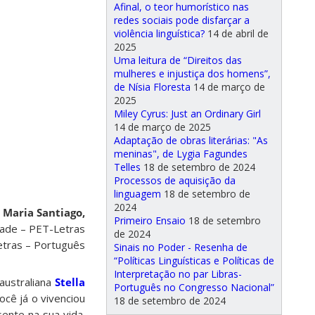
Afinal, o teor humorístico nas
redes sociais pode disfarçar a
violência linguística?
14 de abril de
2025
Uma leitura de “Direitos das
mulheres e injustiça dos homens”,
de Nísia Floresta
14 de março de
2025
Miley Cyrus: Just an Ordinary Girl
14 de março de 2025
Adaptação de obras literárias: "As
meninas", de Lygia Fagundes
Telles
18 de setembro de 2024
Processos de aquisição da
linguagem
18 de setembro de
2024
 Maria Santiago,
Primeiro Ensaio
18 de setembro
idade – PET-Letras
de 2024
etras – Português
Sinais no Poder - Resenha de
“Políticas Linguísticas e Políticas de
Interpretação no par Libras-
australiana
Stella
Português no Congresso Nacional”
ocê já o vivenciou
18 de setembro de 2024
ente na sua vida.