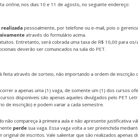
ita
online
, nos dias 10 e 11 de agosto, no seguinte endereço:
 realizada
pessoalmente, por telefone ou e-mail, pois o gerenc
sivamente
através do formulário acima.
tuitos. Entretanto, será cobrada uma taxa de R$ 10,00 para os/
pcionais deverão ser comunicados na sala do PET.
rá feita através de sorteio, não importando a ordem de inscrição 
ncorrer a apenas uma (1) vaga, de somente um (1) dos cursos of
 cursos disponíveis são apenas aqueles divulgados pelo PET Letr
io de inscrição) e podem variar a cada semestre.
do não compareça à primeira aula e não apresente justificativa vá
amente
perde
sua vaga. Essa vaga volta a ser preenchida median
 original de inscritos. Vale salientar que são realizados apenas d