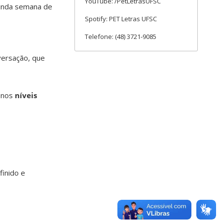
YouTube: /PetLetrasUFSC
gunda semana de
Spotify: PET Letras UFSC
Telefone: (48) 3721-9085
versação, que
m nos
níveis
finido e