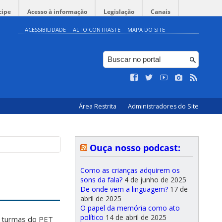
cipe
Acesso à informação
Legislação
Canais
ACESSIBILIDADE
ALTO CONTRASTE
MAPA DO SITE
Área Restrita
Administradores do Site
Ouça nosso podcast:
Como as crianças adquirem os
sons da fala?
4 de junho de 2025
De onde vem a linguagem?
17 de
abril de 2025
O papel da memória como ato
político
14 de abril de 2025
s turmas do PET