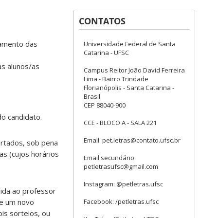
CONTATOS
iamento das
Universidade Federal de Santa
Catarina - UFSC
as alunos/as
Campus Reitor João David Ferreira
Lima - Bairro Trindade
Florianópolis - Santa Catarina -
Brasil
CEP 88040-900
do candidato.
CCE - BLOCO A - SALA 221
Email: pet.letras@contato.ufsc.br
ertados, sob pena
as (cujos horários
Email secundário:
petletrasufsc@gmail.com
Instagram: @petletras.ufsc
lida ao professor
Facebook: /petletras.ufsc
te um novo
ois sorteios, ou