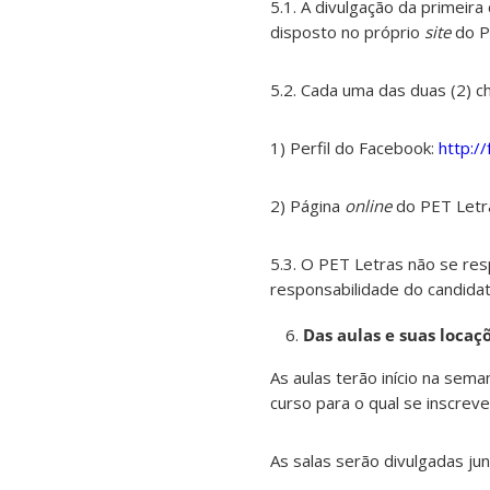
5.1. A divulgação da primeira
disposto no próprio
site
do P
5.2. Cada uma das duas (2) c
1) Perfil do Facebook:
http:/
2) Página
online
do PET Letr
5.3. O PET Letras não se re
responsabilidade do candida
Das aulas e suas locaç
As aulas terão início na sema
curso para o qual se inscrev
As salas serão divulgadas ju