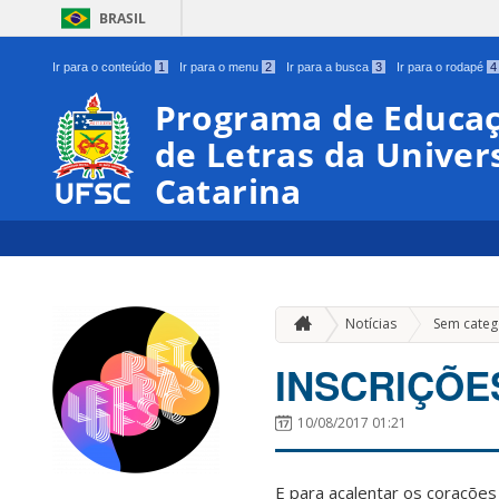
BRASIL
Ir para o conteúdo
1
Ir para o menu
2
Ir para a busca
3
Ir para o rodapé
4
Programa de Educaç
de Letras da Univer
Catarina
Notícias
Sem categ
INSCRIÇÕES
10/08/2017 01:21
E para acalentar os coraçõe