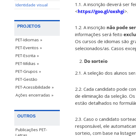
1.1. A inscrição deverá ser fe
Identidade visual
<
https://goo.gl/oxshgi
>.
PROJETOS
1.2. A inscrição
não pode ser
informações será feito
exclu
PET-Idiomas »
Os cursos de idiomas são gra
PET-Eventos »
selecionados/as. Casos exce
PET-Escrita »
Do sorteio
PET-Mídias »
PET-Grupos »
2.1. A seleção dos alunos se
PET-Gestão
PET-Acessibilidade »
2.2. Cada candidato pode co
Ações encerradas »
de eliminação da seleção. Os
estão detalhados no formulár
OUTROS
2.3. Caso o candidato sortea
responsável, ele automatic
Publicações PET-
sorteio, com base na listagem
Letras