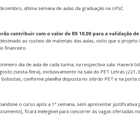
e dezembro, última semana de aulas da graduação na UFSC.
rão contribuir com o valor de R$ 10,00
para a validação de
 destinado ao custeio de materiais das aulas, visto que o projet
o financeiro.
primeiro dia de aula de cada turma, na respectiva sala. Haverá to
osto (sexta-feira), exclusivamente na sala do PET Letras (221, 
 bolsistas, conforme planilha disposta no
site
do PET e na porta d
andone o curso após a 1ª semana, sem apresentar justificativa p
cumento), ficará inelegível para concorrer às vagas ofertadas 