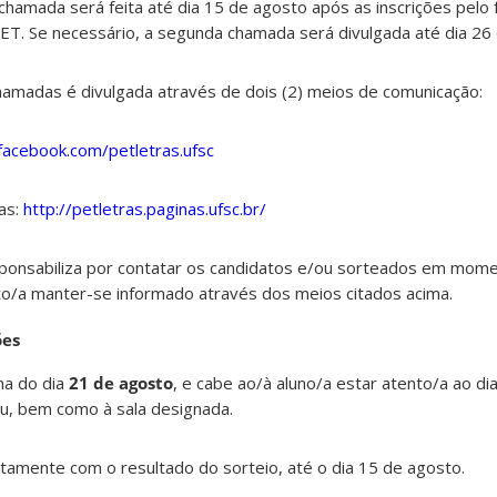
 chamada será feita até dia 15 de agosto após as inscrições pelo 
ET. Se necessário, a segunda chamada será divulgada até dia 26
hamadas é divulgada através de dois (2) meios de comunicação:
/facebook.com/petletras.ufsc
as:
http://petletras.paginas.ufsc.br/
sponsabiliza por contatar os candidatos e/ou sorteados em mome
to/a manter-se informado através dos meios citados acima.
ões
na do dia
21 de agosto
, e cabe ao/à aluno/a estar atento/a ao di
eu, bem como à sala designada.
ntamente com o resultado do sorteio, até o dia 15 de agosto.