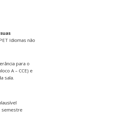
 suas
o PET Idiomas não
lerância para o
bloco A – CCE) e
a sala.
lausível
no semestre