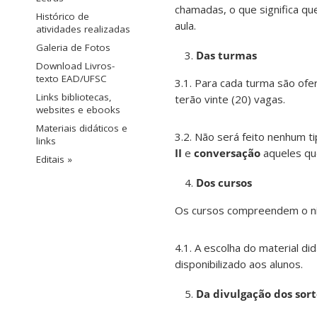
chamadas, o que significa qu
Histórico de
aula.
atividades realizadas
Galeria de Fotos
Das turmas
Download Livros-
texto EAD/UFSC
3.1. Para cada turma são ofe
Links bibliotecas,
terão vinte (20) vagas.
websites e ebooks
Materiais didáticos e
3.2. Não será feito nenhum 
links
II
e
conversação
aqueles q
Editais »
Dos cursos
Os cursos compreendem o níve
4.1. A escolha do material di
disponibilizado aos alunos.
Da divulgação dos sort