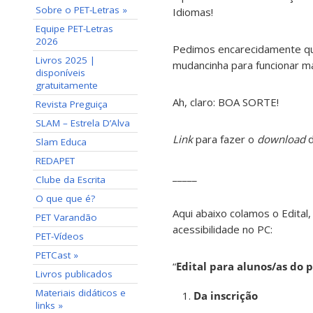
Sobre o PET-Letras »
Idiomas!
Equipe PET-Letras
2026
Pedimos encarecidamente que
Livros 2025 |
mudancinha para funcionar m
disponíveis
gratuitamente
Ah, claro: BOA SORTE!
Revista Preguiça
SLAM – Estrela D’Alva
Link
para fazer o
download
d
Slam Educa
REDAPET
_____
Clube da Escrita
O que que é?
Aqui abaixo colamos o Edital,
PET Varandão
acessibilidade no PC:
PET-Vídeos
PETCast »
“
Edital para alunos/as do
Livros publicados
Materiais didáticos e
Da inscrição
links »