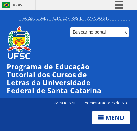
BRASIL
Simplifique!
ACESSIBILIDADE
ALTO CONTRASTE
MAPA DO SITE
Comunica BR
Participe
Acesso à informação
Legislação
Programa de Educação
Canais
Tutorial dos Cursos de
Letras da Universidade
Federal de Santa Catarina
Área Restrita
Administradores do Site
MENU