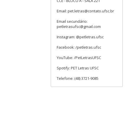
CCE - BLOCO A - SALA 221
Email: pet.letras@contato.ufsc.br
Email secundário:
petletrasufsc@gmail.com
Instagram: @petletras.ufsc
Facebook: /petletras.ufsc
YouTube: /PetLetrasUFSC
Spotify: PET Letras UFSC
Telefone: (48) 3721-9085