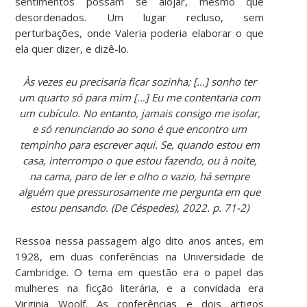
sentimentos possam se alojar, mesmo que
desordenados. Um lugar recluso, sem
perturbações, onde Valeria poderia elaborar o que
ela quer dizer, e dizê-lo.
Às vezes eu precisaria ficar sozinha; […] sonho ter
um quarto só para mim […] Eu me contentaria com
um cubículo. No entanto, jamais consigo me isolar,
e só renunciando ao sono é que encontro um
tempinho para escrever aqui. Se, quando estou em
casa, interrompo o que estou fazendo, ou à noite,
na cama, paro de ler e olho o vazio, há sempre
alguém que pressurosamente me pergunta em que
estou pensando. (De Céspedes), 2022. p. 71-2)
Ressoa nessa passagem algo dito anos antes, em
1928, em duas conferências na Universidade de
Cambridge. O tema em questão era o papel das
mulheres na ficção literária, e a convidada era
Virginia Woolf. As conferências e dois artigos