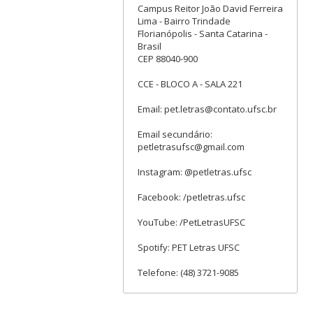
Campus Reitor João David Ferreira
Lima - Bairro Trindade
Florianópolis - Santa Catarina -
Brasil
CEP 88040-900
CCE - BLOCO A - SALA 221
Email: pet.letras@contato.ufsc.br
Email secundário:
petletrasufsc@gmail.com
Instagram: @petletras.ufsc
Facebook: /petletras.ufsc
YouTube: /PetLetrasUFSC
Spotify: PET Letras UFSC
Telefone: (48) 3721-9085