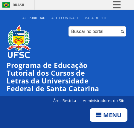
BRASIL
Simplifique!
ACESSIBILIDADE
ALTO CONTRASTE
MAPA DO SITE
Comunica BR
Participe
Acesso à informação
Legislação
Programa de Educação
Canais
Tutorial dos Cursos de
Letras da Universidade
Federal de Santa Catarina
Área Restrita
Administradores do Site
MENU