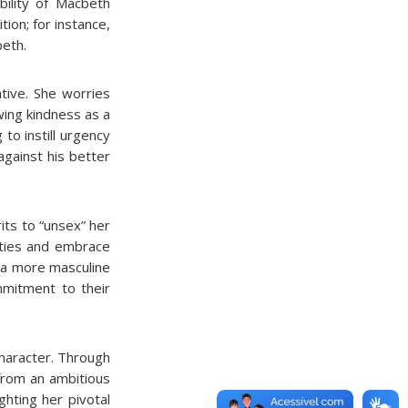
bility of Macbeth
ion; for instance,
beth.
tive. She worries
wing kindness as a
to instill urgency
gainst his better
its to “unsex” her
lities and embrace
 a more masculine
mmitment to their
character. Through
from an ambitious
ghting her pivotal