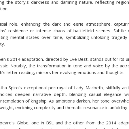
ating the story’s darkness and damning nature, reflecting regio
tion.
cial role, enhancing the dark and eerie atmosphere, capturi
hs’ residence or intense chaos of battlefield scenes. Subtl
rating mental states over time, symbolizing unfolding traged
ty.
n’s 2014 adaptation, directed by Eve Best, stands out for its u
ssic. Notably, the transformation in tone and voice by the actr
’s letter reading, mirrors her evolving emotions and thoughts.
a Spiro’s exceptional portrayal of Lady Macbeth, skillfully arti
oices deepen narrative depth, blending casual elegance wit
ontemplation of kingship. As ambitions darken, her tone overwh
weight, enriching complexity and thematic resonance in unfolding
peare’s Globe, one in BSL and the other from the 2014 adapta