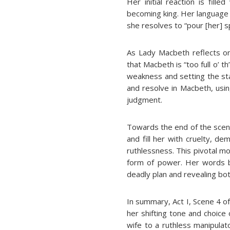
Her initial reaction is fil
becoming king. Her language 
she resolves to “pour [her] spi
As Lady Macbeth reflects o
that Macbeth is “too full o’ 
weakness and setting the stag
and resolve in Macbeth, usi
judgment.
Towards the end of the scene
and fill her with cruelty, d
ruthlessness. This pivotal 
form of power. Her words b
deadly plan and revealing bot
In summary, Act I, Scene 4 o
her shifting tone and choic
wife to a ruthless manipulato