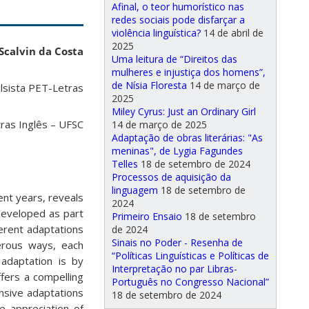
Afinal, o teor humorístico nas
redes sociais pode disfarçar a
violência linguística?
14 de abril de
2025
Scalvin da Costa
Uma leitura de “Direitos das
mulheres e injustiça dos homens”,
de Nísia Floresta
14 de março de
lsista PET-Letras
2025
Miley Cyrus: Just an Ordinary Girl
ras Inglês – UFSC
14 de março de 2025
Adaptação de obras literárias: "As
meninas", de Lygia Fagundes
Telles
18 de setembro de 2024
Processos de aquisição da
linguagem
18 de setembro de
ent years, reveals
2024
 developed as part
Primeiro Ensaio
18 de setembro
ferent adaptations
de 2024
Sinais no Poder - Resenha de
erous ways, each
“Políticas Linguísticas e Políticas de
 adaptation is by
Interpretação no par Libras-
ffers a compelling
Português no Congresso Nacional”
ensive adaptations
18 de setembro de 2024
e appreciation of