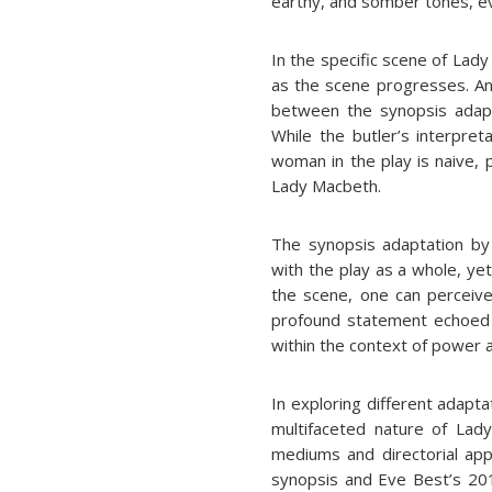
earthy, and somber tones, ev
In the specific scene of Lady
as the scene progresses. An 
between the synopsis adapt
While the butler’s interpre
woman in the play is naive, 
Lady Macbeth.
The synopsis adaptation by
with the play as a whole, y
the scene, one can perceive
profound statement echoed b
within the context of power 
In exploring different adapt
multifaceted nature of Lady
mediums and directorial ap
synopsis and Eve Best’s 20