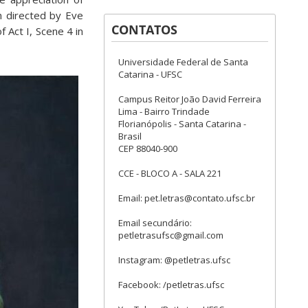
n directed by Eve
CONTATOS
 Act I, Scene 4 in
Universidade Federal de Santa
Catarina - UFSC
Campus Reitor João David Ferreira
Lima - Bairro Trindade
Florianópolis - Santa Catarina -
Brasil
CEP 88040-900
CCE - BLOCO A - SALA 221
Email: pet.letras@contato.ufsc.br
Email secundário:
petletrasufsc@gmail.com
Instagram: @petletras.ufsc
Facebook: /petletras.ufsc