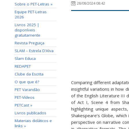
28/08/2024 08:42
Sobre o PET-Letras »
Equipe PET-Letras
2026
Livros 2025 |
disponíveis
gratuitamente
Revista Preguiça
SLAM – Estrela D’Alva
Slam Educa
REDAPET
Clube da Escrita
O que que é?
Comparing different adaptati
insightful variations in how 
PET Varandão
of the English Literature III
PET-Vídeos
of Act I, Scene 4 from Sh
PETCast »
highlighting unique aspects
Livros publicados
Shakespeare’s Globe, which i
Materiais didáticos e
perspective on narrative com
links »
in alternative formats. The