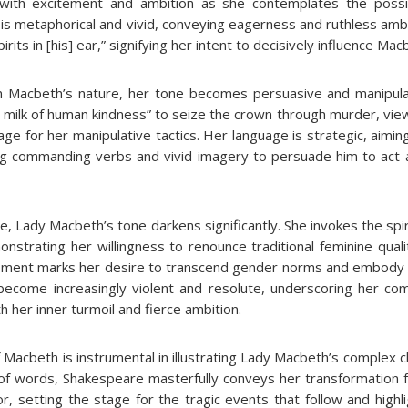
led with excitement and ambition as she contemplates the possi
is metaphorical and vivid, conveying eagerness and ruthless ambit
rits in [his] ear,” signifying her intent to decisively influence Mac
n Macbeth’s nature, her tone becomes persuasive and manipula
th’ milk of human kindness” to seize the crown through murder, vie
e for her manipulative tactics. Her language is strategic, aiming 
ng commanding verbs and vivid imagery to persuade him to act a
, Lady Macbeth’s tone darkens significantly. She invokes the spir
emonstrating her willingness to renounce traditional feminine qua
moment marks her desire to transcend gender norms and embody
ecome increasingly violent and resolute, underscoring her co
h her inner turmoil and fierce ambition.
f Macbeth is instrumental in illustrating Lady Macbeth’s complex 
e of words, Shakespeare masterfully conveys her transformation 
r, setting the stage for the tragic events that follow and highli