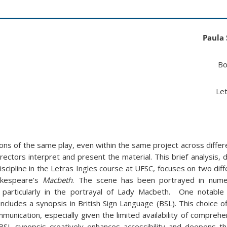
Paula 
Bo
Let
ons of the same play, even within the same project across differ
directors interpret and present the material. This brief analysis,
 discipline in the Letras Ingles course at UFSC, focuses on two dif
akespeare’s
Macbeth
. The scene has been portrayed in num
, particularly in the portrayal of Lady Macbeth. One notable
ncludes a synopsis in British Sign Language (BSL). This choice o
munication, especially given the limited availability of compreh
 BSL synopsis creatively enhances accessibility and deepens th