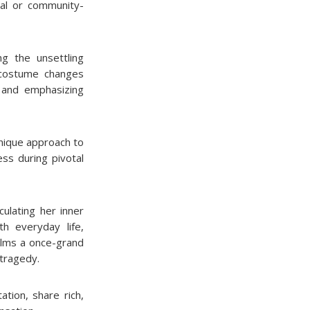
nal or community-
ng the unsettling
e costume changes
y and emphasizing
nique approach to
ess during pivotal
culating her inner
h everyday life,
elms a once-grand
 tragedy.
tion, share rich,