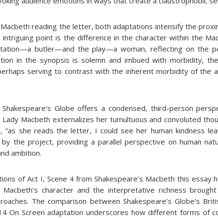
oking audience emotions in ways that create a claustrophobic se
 Macbeth reading the letter, both adaptations intensify the proxi
intriguing point is the difference in the character within the M
ation—a butler—and the play—a woman, reflecting on the per
tation in the synopsis is solemn and imbued with morbidity, the
perhaps serving to contrast with the inherent morbidity of the 
 Shakespeare’s Globe offers a condensed, third-person perspe
et Lady Macbeth externalizes her tumultuous and convoluted tho
, “as she reads the letter, I could see her human kindness lea
y the project, providing a parallel perspective on human natu
and ambition.
ations of Act I, Scene 4 from Shakespeare’s Macbeth this essay h
 Macbeth’s character and the interpretative richness brought
proaches. The comparison between Shakespeare’s Globe’s Brit
14 On Screen adaptation underscores how different forms of 