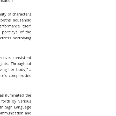
nsation.
mity of characters
acbeths’ household
formance itself.
 portrayal of the
actress portraying
ctive, consistent
ughts. Throughout
ving her body,” a
re’s complexities
as illuminated the
 forth by various
ish Sign Language
communication and