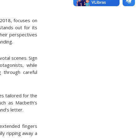
 2018, focuses on
tands out for its
their perspectives
nding.
votal scenes. Sign
otagonists, while
 through careful
s tailored for the
such as Macbeth’s
nd’s letter.
 extended fingers
ly ripping away a