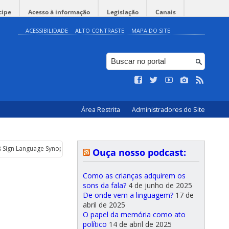
cipe
Acesso à informação
Legislação
Canais
ACESSIBILIDADE
ALTO CONTRASTE
MAPA DO SITE
Área Restrita
Administradores do Site
8 Sign Language Synopses
Ouça nosso podcast:
Como as crianças adquirem os
sons da fala?
4 de junho de 2025
De onde vem a linguagem?
17 de
abril de 2025
O papel da memória como ato
político
14 de abril de 2025