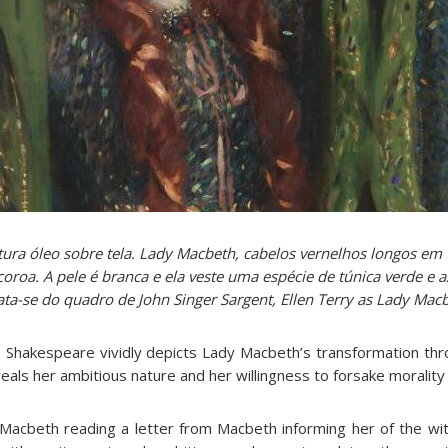
ura óleo sobre tela. Lady Macbeth, cabelos vernelhos longos em 
oroa. A pele é branca e ela veste uma espécie de túnica verde e a
rata-se do quadro de John Singer Sargent, Ellen Terry as Lady Mac
, Shakespeare vividly depicts Lady Macbeth’s transformation thr
eals her ambitious nature and her willingness to forsake morality
acbeth reading a letter from Macbeth informing her of the wit