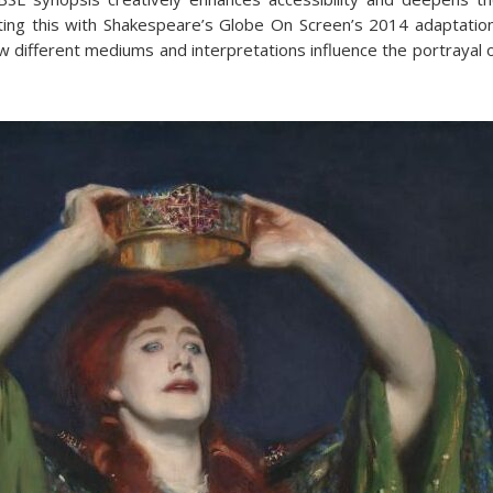
asting this with Shakespeare’s Globe On Screen’s 2014 adaptatio
 different mediums and interpretations influence the portrayal of