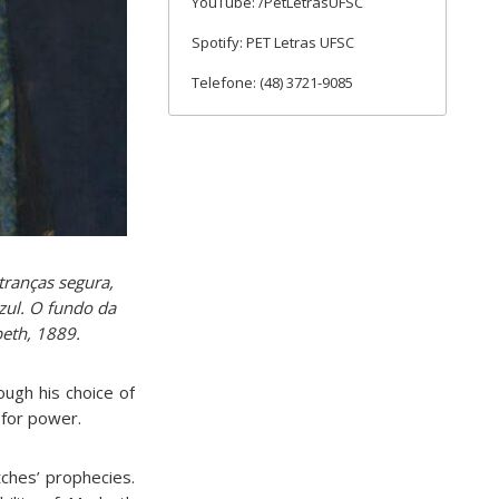
YouTube: /PetLetrasUFSC
Spotify: PET Letras UFSC
Telefone: (48) 3721-9085
tranças segura,
zul. O fundo da
beth, 1889.
ough his choice of
 for power.
ches’ prophecies.