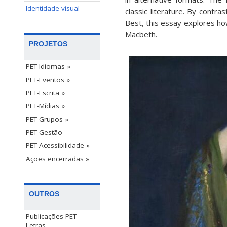
Identidade visual
classic literature. By contr
Best, this essay explores how
Macbeth.
PROJETOS
PET-Idiomas »
PET-Eventos »
PET-Escrita »
PET-Mídias »
PET-Grupos »
PET-Gestão
PET-Acessibilidade »
Ações encerradas »
OUTROS
Publicações PET-
Letras