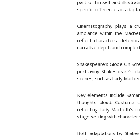
part of himself and illustr
specific differences in adapta
Cinematography plays a cru
ambiance within the Macbet
reflect characters’ deterio
narrative depth and complexi
Shakespeare’s Globe On Scree
portraying Shakespeare’s cla
scenes, such as Lady Macbeth
Key elements include Samanth
thoughts aloud. Costume ch
reflecting Lady Macbeth’s c
stage setting with character 
Both adaptations by Shakes