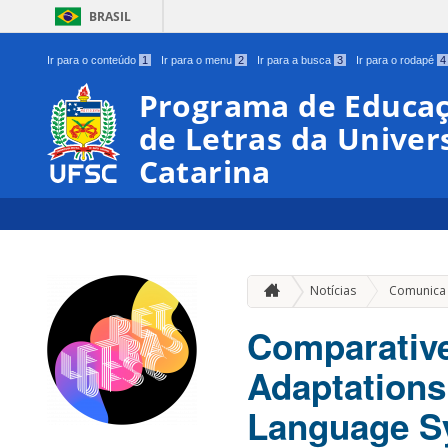
BRASIL
Ir para o conteúdo
1
Ir para o menu
2
Ir para a busca
3
Ir para o rodapé
4
Programa de Educaç
de Letras da Univer
Catarina
Notícias
Comunica
Comparative
Adaptations
Language S