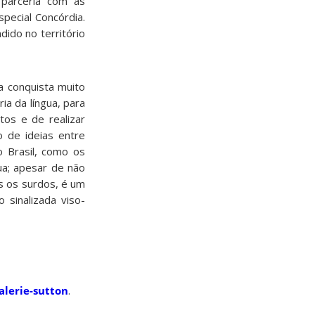
 parceria com as
pecial Concórdia.
ido no território
a conquista muito
ia da língua, para
os e de realizar
o de ideias entre
o Brasil, como os
ua; apesar de não
s os surdos, é um
 sinalizada viso-
alerie-sutton
.