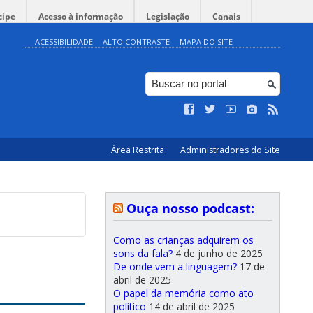
cipe
Acesso à informação
Legislação
Canais
ACESSIBILIDADE
ALTO CONTRASTE
MAPA DO SITE
Área Restrita
Administradores do Site
Ouça nosso podcast:
Como as crianças adquirem os
sons da fala?
4 de junho de 2025
De onde vem a linguagem?
17 de
abril de 2025
O papel da memória como ato
político
14 de abril de 2025