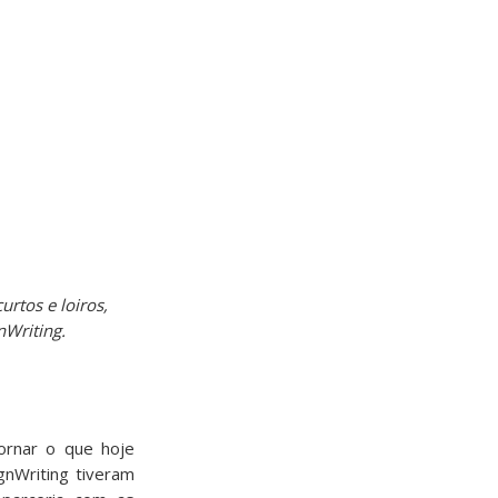
rtos e loiros,
nWriting.
ornar o que hoje
gnWriting tiveram