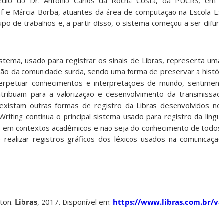
édio do Dr. Antônio Carlos da Rocha Costa, da PUCRS, em
 e Márcia Borba, atuantes da área de computação na Escola Es
 de trabalhos e, a partir disso, o sistema começou a ser difund
tema, usado para registrar os sinais de Libras, representa um
ação da comunidade surda, sendo uma forma de preservar a histór
erpetuar conhecimentos e interpretações de mundo, sentiment
ontribuam para a valorização e desenvolvimento da transmissã
existam outras formas de registro da Libras desenvolvidos n
riting continua o principal sistema usado para registro da líng
s em contextos acadêmicos e não seja do conhecimento de todo
realizar registros gráficos dos léxicos usados na comunicação
tton.
Libras
, 2017. Disponível em:
https://www.libras.com.br/v