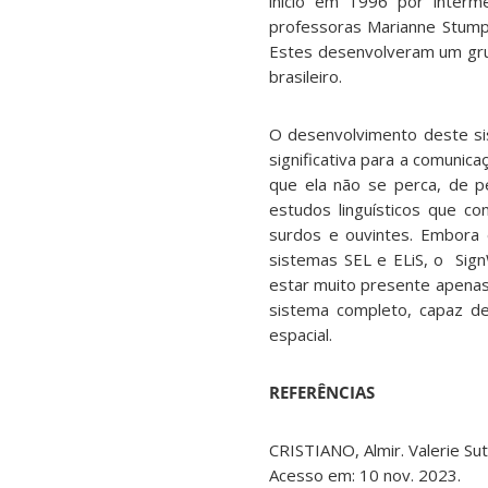
início em 1996 por interm
professoras Marianne Stumpf
Estes desenvolveram um grupo
brasileiro.
O desenvolvimento deste sis
significativa para a comunic
que ela não se perca, de p
estudos linguísticos que c
surdos e ouvintes. Embora 
sistemas SEL e ELiS, o SignW
estar muito presente apena
sistema completo, capaz de 
espacial.
REFERÊNCIAS
CRISTIANO, Almir. Valerie Su
Acesso em: 10 nov. 2023.