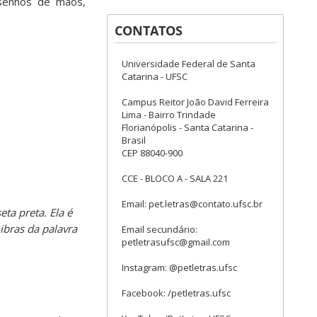
esenhos de mãos,
CONTATOS
Universidade Federal de Santa
Catarina - UFSC
Campus Reitor João David Ferreira
Lima - Bairro Trindade
Florianópolis - Santa Catarina -
Brasil
CEP 88040-900
CCE - BLOCO A - SALA 221
Email: pet.letras@contato.ufsc.br
ta preta. Ela é
ibras da palavra
Email secundário:
petletrasufsc@gmail.com
Instagram: @petletras.ufsc
Facebook: /petletras.ufsc