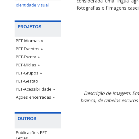
considerada uma língua ág
Identidade visual
fotografias e filmagens cas
PROJETOS
PET-Idiomas »
PET-Eventos »
PET-Escrita »
PET-Mídias »
PET-Grupos »
PET-Gestão
PET-Acessibilidade »
Descrição de Imagem: Em 
Ações encerradas »
branca, de cabelos escuros 
OUTROS
Publicações PET-
Letras