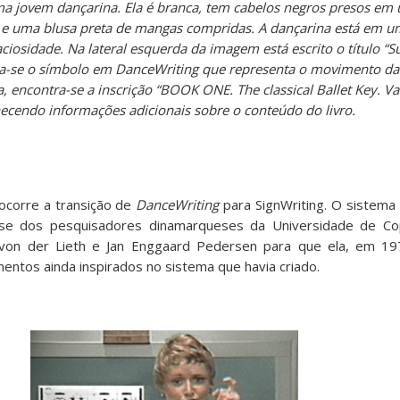
a jovem dançarina. Ela é branca, tem cabelos negros presos em 
 e uma blusa preta de mangas compridas. A dançarina está em u
iosidade. Na lateral esquerda da imagem está escrito o título 
ta-se o símbolo em DanceWriting que representa o movimento da
a, encontra-se a inscrição “BOOK ONE. The classical Ballet Key. Val
ecendo informações adicionais sobre o conteúdo do livro.
 ocorre a transição de
DanceWriting
para SignWriting. O sistema
sse dos pesquisadores dinamarqueses da Universidade de C
von der Lieth e Jan Enggaard Pedersen para que ela, em 197
entos ainda inspirados no sistema que havia criado.