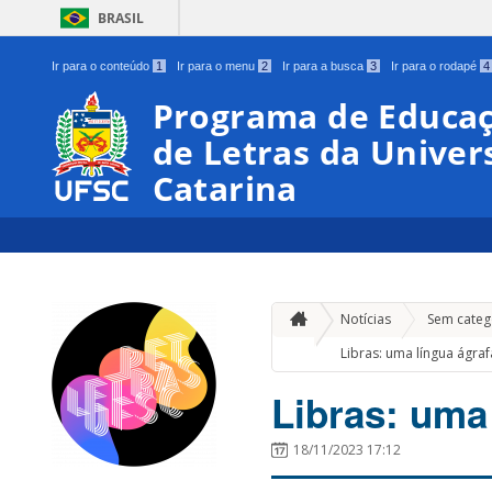
BRASIL
Ir para o conteúdo
1
Ir para o menu
2
Ir para a busca
3
Ir para o rodapé
4
Programa de Educaç
de Letras da Univer
Catarina
Notícias
Sem categ
Libras: uma língua ágraf
Libras: uma
18/11/2023 17:12