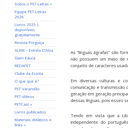
Sobre o PET-Letras »
Equipe PET-Letras
2026
Livros 2025 |
disponíveis
gratuitamente
Revista Preguiça
SLAM – Estrela D’Alva
As “línguas ágrafas” são f
Slam Educa
não possuem um meio de re
conjunto de caracteres usado
REDAPET
Clube da Escrita
Em diversas culturas e co
O que que é?
comunicação e transmissão d
PET Varandão
geração em geração principal
PET-Vídeos
dessas línguas, pois esses 
PETCast »
Livros publicados
Tendo em vista que a Libr
Materiais didáticos e
independente do português,
links »