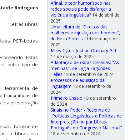
Afinal, o teor humorístico nas
Ataide Rodrigues
redes sociais pode disfarçar a
violência linguística?
14 de abril de
2025
Letras Libras
Uma leitura de “Direitos das
mulheres e injustiça dos homens”,
de Nísia Floresta
14 de março de
lsista PET-Letras
2025
Miley Cyrus: Just an Ordinary Girl
14 de março de 2025
econhecido. Estas
Adaptação de obras literárias: "As
er outro tipo de
meninas", de Lygia Fagundes
Telles
18 de setembro de 2024
Processos de aquisição da
linguagem
18 de setembro de
al ferramenta de
2024
o transmitidas de
Primeiro Ensaio
18 de setembro
s e a preservação
de 2024
Sinais no Poder - Resenha de
“Políticas Linguísticas e Políticas de
Interpretação no par Libras-
sual, totalmente
Português no Congresso Nacional”
os, a Libras era
18 de setembro de 2024