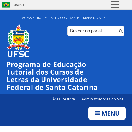
BRASIL
Simplifique!
ACESSIBILIDADE
ALTO CONTRASTE
MAPA DO SITE
Comunica BR
Participe
Acesso à informação
Legislação
Programa de Educação
Canais
Tutorial dos Cursos de
Letras da Universidade
Federal de Santa Catarina
Área Restrita
Administradores do Site
MENU