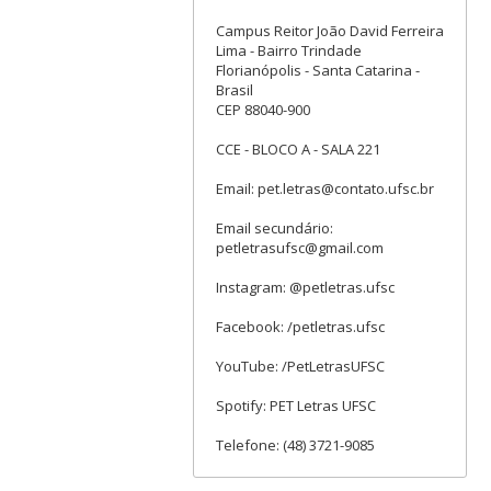
Campus Reitor João David Ferreira
Lima - Bairro Trindade
Florianópolis - Santa Catarina -
Brasil
CEP 88040-900
CCE - BLOCO A - SALA 221
Email: pet.letras@contato.ufsc.br
Email secundário:
petletrasufsc@gmail.com
Instagram: @petletras.ufsc
Facebook: /petletras.ufsc
YouTube: /PetLetrasUFSC
Spotify: PET Letras UFSC
Telefone: (48) 3721-9085