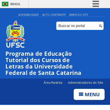
BRASIL
Simplifique!
ACESSIBILIDADE
ALTO CONTRASTE
MAPA DO SITE
Comunica BR
Participe
Acesso à informação
Legislação
Programa de Educação
Canais
Tutorial dos Cursos de
Letras da Universidade
Federal de Santa Catarina
Área Restrita
Administradores do Site
MENU