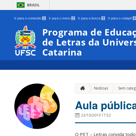
BRASIL
Ir para o conteúdo
1
Ir para o menu
2
Ir para a busca
3
Ir para o rodapé
4
Programa de Educaç
de Letras da Univer
Catarina
Notícias
Sem categ
Aula pública
23/10/2019 17:52
O PET – Letras convida todos