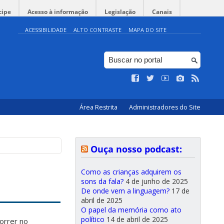
cipe
Acesso à informação
Legislação
Canais
ACESSIBILIDADE
ALTO CONTRASTE
MAPA DO SITE
Área Restrita
Administradores do Site
Ouça nosso podcast:
Como as crianças adquirem os
sons da fala?
4 de junho de 2025
De onde vem a linguagem?
17 de
abril de 2025
O papel da memória como ato
político
14 de abril de 2025
orrer no