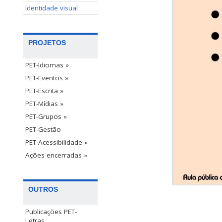
Identidade visual
PROJETOS
PET-Idiomas »
PET-Eventos »
PET-Escrita »
PET-Mídias »
PET-Grupos »
PET-Gestão
PET-Acessibilidade »
Ações encerradas »
OUTROS
Publicações PET-
Letras